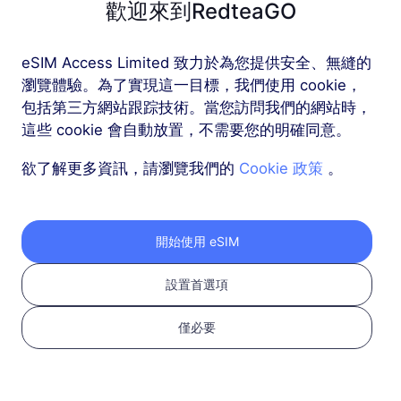
歡迎來到RedteaGO
南美洲（15+ 個國家）
eSIM Access Limited 致力於為您提供安全、無縫的
5 GB
30 天
瀏覽體驗。為了實現這一目標，我們使用 cookie，
包括第三方網站跟踪技術。當您訪問我們的網站時，
USD 26.00
詳情
這些 cookie 會自動放置，不需要您的明確同意。
欲了解更多資訊，請瀏覽我們的
Cookie 政策
。
南美洲（15+ 個國家）
10 GB
60 天
USD 51.00
詳情
開始使用 eSIM
設置首選項
更多
僅必要