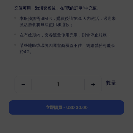
USD 6.30
詳情
充值可用：激活套餐後，在“我的訂單”中充值。
本服務無需SIM卡，購買後請在30天內激活，過期未
巴西
激活套餐將無法使用和退款；
5 GB
30 天
在有效期內，套餐流量使用完畢，則會停止服務；
USD 8.40
詳情
某些地區或環境因運營商覆蓋不佳，網絡體驗可能低
於4G。
巴西
10 GB
60 天
數量
USD 15.40
詳情
巴西
立即購買 - USD 30.00
20 GB
90 天
USD 30.00
詳情