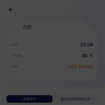
中文(繁体)
USD
>
全部地區
>
巴西
巴西
巴西 eSIM 套餐
20 GB
数据
純數據套餐
90 天
有効期
巴西
USD $30.00
价格
1 GB
30 天
USD 3.00
詳情
巴西
套餐詳情
覆蓋地區和網路訊息
3 GB
30 天