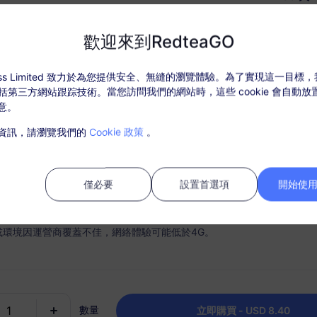
USD $8.40
价格
歡迎來到RedteaGO
ccess Limited 致力於為您提供安全、無縫的瀏覽體驗。為了實現這一目標
，包括第三方網站跟踪技術。當您訪問我們的網站時，這些 cookie 會自動
什麼選擇 RedteaGO eSI
意。
套餐詳情
覆蓋地區和網路訊息
資訊，請瀏覽我們的
Cookie 政策
。
活套餐後，在“我的訂單”中充值。
需SIM卡，購買後請在30天內激活，過期未激活套餐將無法使用和退款；
僅必要
設置首選項
開始使用 
內，套餐流量使用完畢，則會停止服務；
或環境因運營商覆蓋不佳，網絡體驗可能低於4G。
時連接
充值選項
手機順利快速地激活您的 eSIM
根據需要輕鬆充值您的數據計
數量
為每個目的地保留一個套餐。
立即購買 - USD 8.40