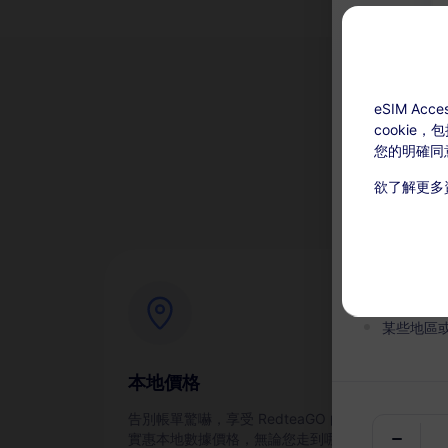
eSIM A
cookie
為
您的明確同
欲了解更多
充值可用：激
本服務無
在有效期
某些地區
本地價格
即
告別帳單驚嚇，享受 RedteaGO 的
通過
實惠本地數據價格，無論您走到哪裡