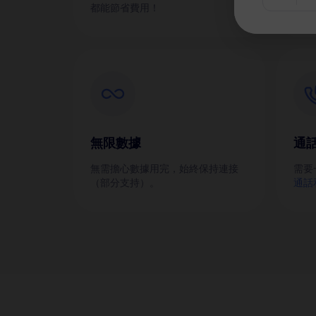
都能節省費用！
無限數據
通
無需擔心數據用完，始終保持連接
需要
（部分支持）。
通話