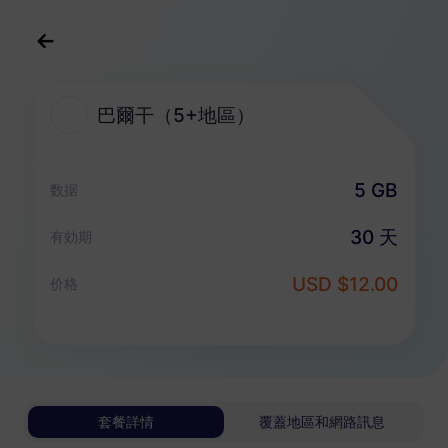
中文(繁体)
USD
>
全部地區
>
巴爾干（5+地區）
巴爾干（5+地區）
巴爾干（5+地區） eSIM 套餐
5 GB
数据
純數據套餐
30 天
有効期
巴爾干（5+地區）
USD $12.00
价格
1 GB
30 天
USD 3.80
詳情
巴爾干（5+地區）
套餐詳情
覆蓋地區和網路訊息
3 GB
30 天