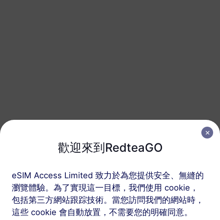
巴爾干（5+地區）
50 GB
180 天
USD 75.00
詳情
按以下三個步驟獲取您
歡迎來到RedteaGO
的 RedteaGO eSIM
eSIM Access Limited 致力於為您提供安全、無縫的
瀏覽體驗。為了實現這一目標，我們使用 cookie，
包括第三方網站跟踪技術。當您訪問我們的網站時，
這些 cookie 會自動放置，不需要您的明確同意。