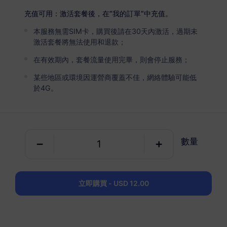
USD 7.50
詳情
充值可用：激活套餐後，在“我的訂單”中充值。
本服務無需SIM卡，購買後請在30天內激活，過期未
巴爾干（5+地區）
激活套餐將無法使用和退款；
5 GB
30 天
在有效期內，套餐流量使用完畢，則會停止服務；
USD 12.00
詳情
某些地區或環境因運營商覆蓋不佳，網絡體驗可能低
於4G。
巴爾干（5+地區）
10 GB
60 天
數量
USD 23.00
詳情
巴爾干（5+地區）
立即購買 - USD 12.00
20 GB
90 天
USD 41.50
詳情