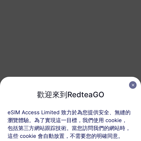
巴爾干（5+地區）
50 GB
180 天
USD 75.00
詳情
按以下三個步驟獲取您
歡迎來到RedteaGO
的 RedteaGO eSIM
eSIM Access Limited 致力於為您提供安全、無縫的
瀏覽體驗。為了實現這一目標，我們使用 cookie，
包括第三方網站跟踪技術。當您訪問我們的網站時，
這些 cookie 會自動放置，不需要您的明確同意。