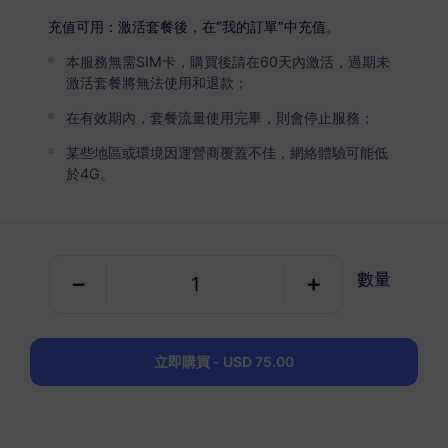
USD 7.50
詳情
充值可用：激活套餐後，在“我的訂單”中充值。
本服務無需SIM卡，購買後請在60天內激活，過期未
巴爾干（5+地區）
激活套餐將無法使用和退款；
5 GB
30 天
在有效期內，套餐流量使用完畢，則會停止服務；
USD 12.00
詳情
某些地區或環境因運營商覆蓋不佳，網絡體驗可能低
於4G。
巴爾干（5+地區）
10 GB
60 天
數量
USD 23.00
詳情
巴爾干（5+地區）
立即購買 - USD 75.00
20 GB
90 天
USD 41.50
詳情