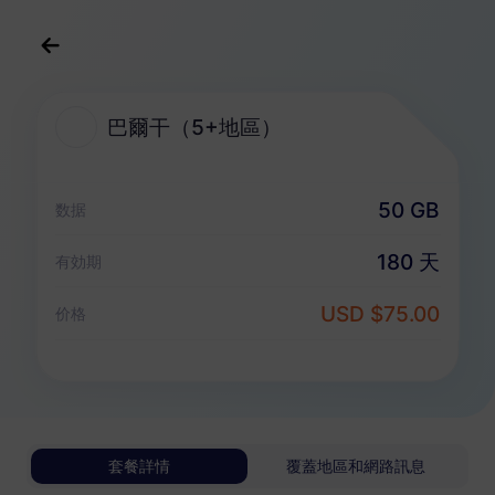
中文(繁体)
USD
>
全部地區
>
巴爾干（5+地區）
巴爾干（5+地區）
巴爾干（5+地區） eSIM 套餐
50 GB
数据
純數據套餐
180 天
有効期
巴爾干（5+地區）
USD $75.00
价格
1 GB
30 天
USD 3.80
詳情
巴爾干（5+地區）
套餐詳情
覆蓋地區和網路訊息
3 GB
30 天