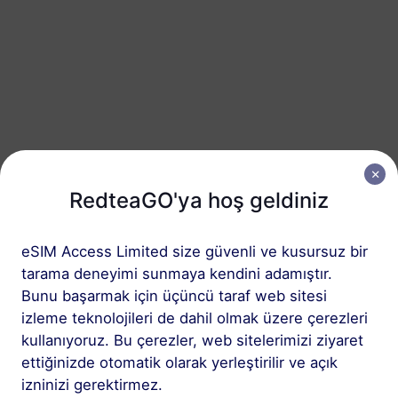
İsviçre
50 GB
180 Günler
USD 25.80
Detaylar
İsviçre
100 GB
180 Günler
USD 51.60
Detaylar
RedteaGO'ya hoş geldiniz
eSIM Access Limited size güvenli ve kusursuz bir
İsviçre içeren bölgesel paket
tarama deneyimi sunmaya kendini adamıştır.
Bunu başarmak için üçüncü taraf web sitesi
Alps Snow Pass
izleme teknolojileri de dahil olmak üzere çerezleri
10 GB
kullanıyoruz. Bu çerezler, web sitelerimizi ziyaret
60 Günler
ettiğinizde otomatik olarak yerleştirilir ve açık
USD 8.00
Detaylar
izninizi gerektirmez.