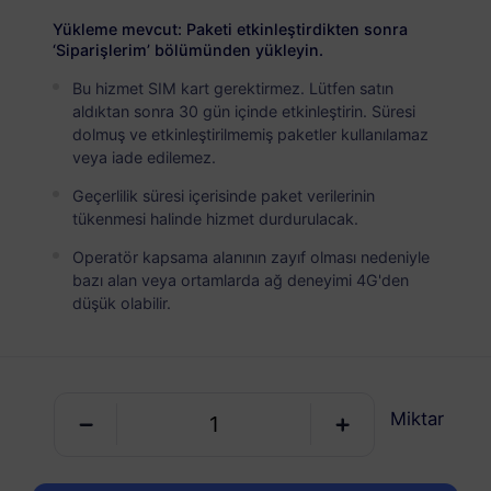
İsviçre
PREMİUM
Yükleme mevcut: Paketi etkinleştirdikten sonra
Sınırsız Veri
‘Siparişlerim’ bölümünden yükleyin.
Yoğun veri kullanıcıları için ideal
Bu hizmet SIM kart gerektirmez. Lütfen satın
aldıktan sonra 30 gün içinde etkinleştirin. Süresi
USD 3.90 / Gün
Detaylar
dolmuş ve etkinleştirilmemiş paketler kullanılamaz
veya iade edilemez.
Geçerlilik süresi içerisinde paket verilerinin
Veriye özel paket
tükenmesi halinde hizmet durdurulacak.
Operatör kapsama alanının zayıf olması nedeniyle
İsviçre
bazı alan veya ortamlarda ağ deneyimi 4G'den
1 GB
30 Günler
düşük olabilir.
USD 0.98
Detaylar
İsviçre
Miktar
3 GB
30 Günler
USD 2.90
Detaylar