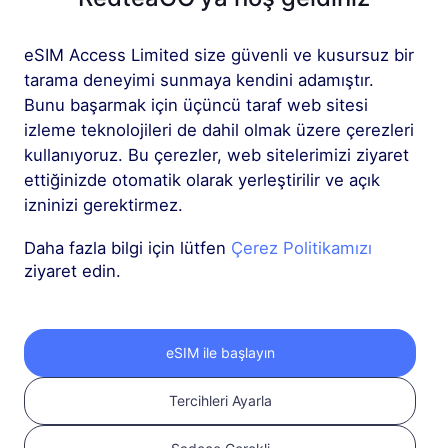
Sıcak
Sıcak
eSIM Access Limited size güvenli ve kusursuz bir
Hong Kong
Ana Kara Çin
tarama deneyimi sunmaya kendini adamıştır.
Bunu başarmak için üçüncü taraf web sitesi
Sıcak
Sıcak
izleme teknolojileri de dahil olmak üzere çerezleri
Japonya
Suudi Arabistan
kullanıyoruz. Bu çerezler, web sitelerimizi ziyaret
ettiğinizde otomatik olarak yerleştirilir ve açık
Sıcak
Sıcak
izninizi gerektirmez.
Tayland
Singapur
Daha fazla bilgi için lütfen
Çerez Politikamızı
ziyaret edin.
Sıcak
Sıcak
Güney Kore
Vietnam
eSIM ile başlayın
Sıcak
Sıcak
Malezya
Endonezya
Tercihleri Ayarla