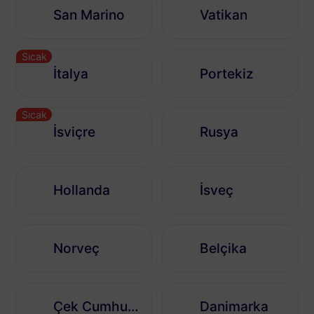
San Marino
Vatikan
Sıcak
İtalya
Portekiz
Sıcak
İsviçre
Rusya
Hollanda
İsveç
Norveç
Belçika
Çek Cumhuriyeti
Danimarka