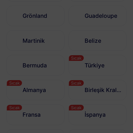
Grönland
Guadeloupe
Martinik
Belize
Sıcak
Bermuda
Türkiye
Sıcak
Sıcak
Almanya
Birleşik Krallık
Sıcak
Sıcak
Fransa
İspanya