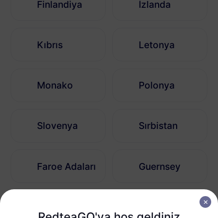
Finlandiya
İzlanda
Kıbrıs
Letonya
Monako
Polonya
Slovenya
Sırbistan
Faroe Adaları
Guernsey
Bosna-Hersek
Andorra
RedteaGO'ya hoş geldiniz