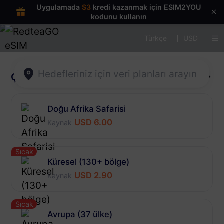
Uygulamada
$3
kredi kazanmak için ESIM2YOU
kodunu kullanın
Türkçe
USD
Çoklu bölge
Daha fazla
Doğu Afrika Safarisi
USD 6.00
Kaynak
Sıcak
Küresel (130+ bölge)
USD 2.90
Kaynak
Sıcak
Avrupa (37 ülke)