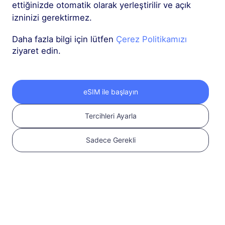
ettiğinizde otomatik olarak yerleştirilir ve açık
izninizi gerektirmez.
Daha fazla bilgi için lütfen
Çerez Politikamızı
ziyaret edin.
2
eSIM ile başlayın
eSIM planı seçin
Tercihleri Ayarla
Uluslararası
Sadece Gerekli
seyahatiniz için bir
eSIM seçin ve satın
alın