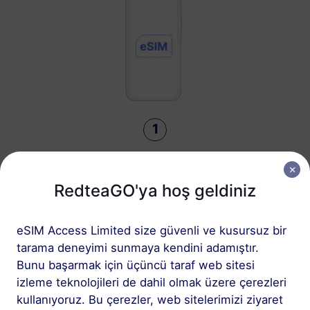
1
Başlayın
Cihazınızın eSIM
RedteaGO'ya hoş geldiniz
uyumlu ve SIM kilidinin
açık olduğundan emin
eSIM Access Limited size güvenli ve kusursuz bir
olun
Uyumluluğu
tarama deneyimi sunmaya kendini adamıştır.
kontrol edin
Bunu başarmak için üçüncü taraf web sitesi
izleme teknolojileri de dahil olmak üzere çerezleri
kullanıyoruz. Bu çerezler, web sitelerimizi ziyaret