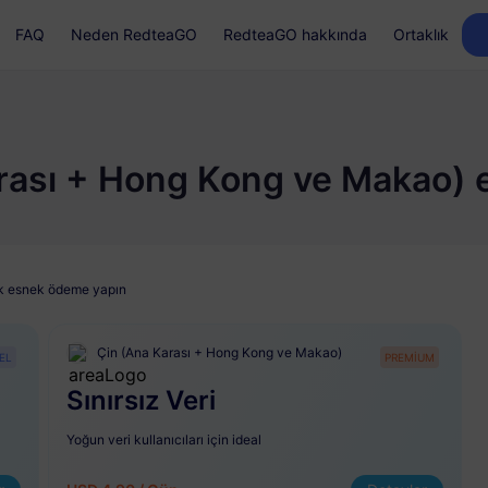
FAQ
Neden RedteaGO
RedteaGO hakkında
Ortaklık
rası + Hong Kong ve Makao) e
lük esnek ödeme yapın
Çin (Ana Karası + Hong Kong ve Makao)
EL
PREMİUM
Sınırsız Veri
Yoğun veri kullanıcıları için ideal