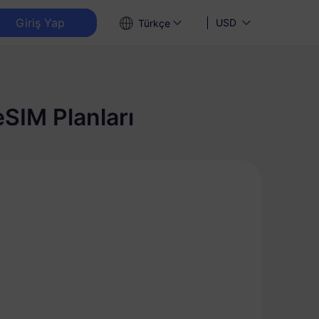
Giriş Yap
USD
Türkçe
SIM Planları