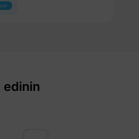
ylar
 edinin