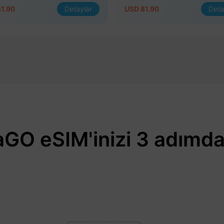
1.90
Detaylar
USD 81.90
Deta
GO eSIM'inizi 3 adımda