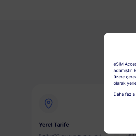
eSIM Acces
adamıştır. 
üzere çerez
olarak yerle
Daha fazla b
Yerel Tarife
Anı
RedteaGO'nun uygun yerel veri
eSIM