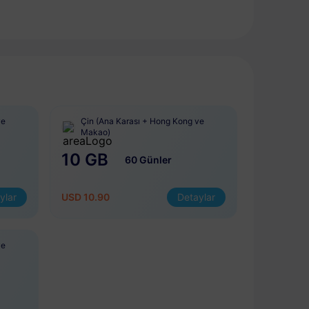
ve
Çin (Ana Karası + Hong Kong ve
Makao)
10 GB
60 Günler
ylar
USD 10.90
Detaylar
ve