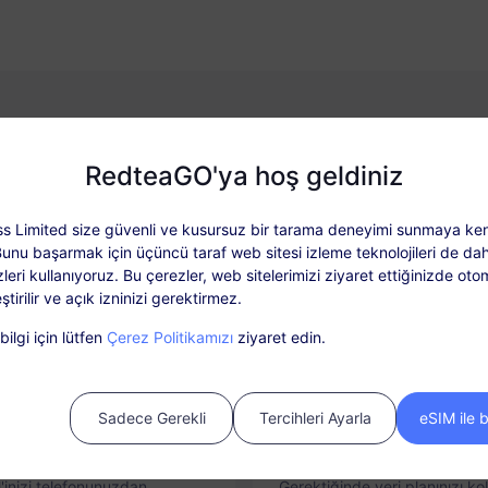
RedteaGO'ya hoş geldiniz
Neden RedteaGO eSIM
s Limited size güvenli ve kusursuz bir tarama deneyimi sunmaya ken
Bunu başarmak için üçüncü taraf web sitesi izleme teknolojileri de dah
leri kullanıyoruz. Bu çerezler, web sitelerimizi ziyaret ettiğinizde oto
ştirilir ve açık izninizi gerektirmez.
ilgi için lütfen
Çerez Politikamızı
ziyaret edin.
Sadece Gerekli
Tercihleri Ayarla
eSIM ile 
nda Bağlantı
Yükleme Seçeneği
'inizi telefonunuzdan
Gerektiğinde veri planınızı ko