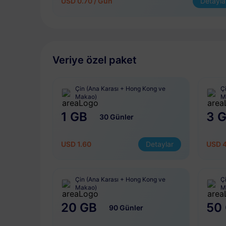
USD 0.70 / Gün
Detayla
Veriye özel paket
Çin (Ana Karası + Hong Kong ve
Ç
Makao)
M
1 GB
3 
30 Günler
USD 1.60
Detaylar
USD 
Çin (Ana Karası + Hong Kong ve
Ç
Makao)
M
20 GB
50
90 Günler