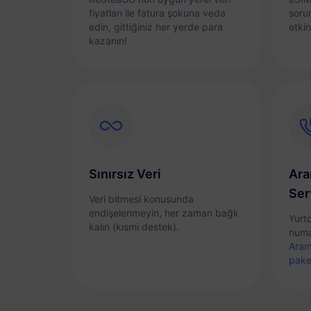
fiyatları ile fatura şokuna veda
sorun
edin, gittiğiniz her yerde para
etkin
kazanın!
Sınırsız Veri
Ara
Ser
Veri bitmesi konusunda
endişelenmeyin, her zaman bağlı
Yurt
kalın (kısmi destek).
numa
Aram
pake