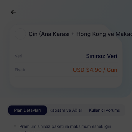
Türkçe
USD
>
Destinasyonlar
>
Çin (Ana...Makao)
Çin (Ana Karası + Hong Kong ve Maka
Çin (Ana Karası + Hong Kong ve Makao)
eSIM Planları
Sınırsız Veri
Veri
USD $4.90 / Gün
Fiyatı
Sınırsız Paket
Sınırsız veri keyfini çıkarın ve günlük esnek ödeme yapın
Çin (Ana Karası + Hong Kong ve Makao)
TEMEL
Sınırsız Veri
Plan Detayları
Kapsam ve Ağlar
Kullanıcı yorumu
Hafif veri kullanıcıları için uygun fiyatlı
USD 0.70 / Gün
Detaylar
Premium sınırsız paketi ile maksimum esnekliğin