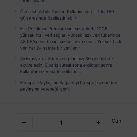
tadını çıkarın.
Çin (Ana Karası + Hong Kong ve Makao)
PREMİUM
Özelleştirilebilir Günler: Kullanım süresi 1 ile 180
gün arasında özelleştirilebilir.
Sınırsız Veri
Hız Politikası: Premium sınırsız paketi, 10GB
Yoğun veri kullanıcıları için ideal
yüksek hızlı veri sağlar; yüksek hızlı veri tükenince
USD 4.90 / Gün
Detaylar
48 KB/sn hızda sınırsız kullanım sunar. Yüksek hızlı
veri her 24 saatte bir yenilenir.
Aktivasyon: Lütfen veri planınızı 30 gün içinde
aktive edin. Sipariş süresi sona erdikten sonra
Veriye özel paket
kullanılamaz ve iade edilemez.
Çin (Ana Karası + Hong Kong ve Makao)
Hotspot Paylaşımı: Bağlantıyı hotspot üzerinden
paylaşma yeteneği içerir.
1 GB
30 Günler
USD 1.60
Detaylar
Gün
Çin (Ana Karası + Hong Kong ve Makao)
3 GB
30 Günler