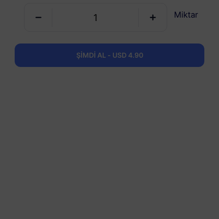
USD 4.50
Detaylar
Miktar
Çin (Ana Karası + Hong Kong ve Makao)
ŞİMDİ AL - USD 4.90
5 GB
30 Günler
USD 6.60
Detaylar
Çin (Ana Karası + Hong Kong ve Makao)
10 GB
60 Günler
USD 10.90
Detaylar
Çin (Ana Karası + Hong Kong ve Makao)
20 GB
90 Günler
USD 18.90
Detaylar