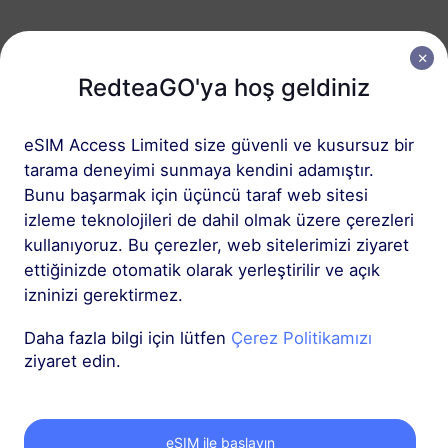
Çin (Ana Karası + Hong Kong ve Makao)
50 GB
180 Günler
RedteaGO'ya hoş geldiniz
USD 41.90
Detaylar
eSIM Access Limited size güvenli ve kusursuz bir
tarama deneyimi sunmaya kendini adamıştır.
Çin (Ana Karası + Hong Kong ve Makao)
Bunu başarmak için üçüncü taraf web sitesi
100 GB
365 Günler
izleme teknolojileri de dahil olmak üzere çerezleri
USD 81.90
kullanıyoruz. Bu çerezler, web sitelerimizi ziyaret
Detaylar
ettiğinizde otomatik olarak yerleştirilir ve açık
izninizi gerektirmez.
Daha fazla bilgi için lütfen
Çerez Politikamızı
ziyaret edin.
RedteaGO eSIM'inizi
eSIM ile başlayın