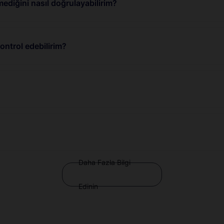
ediğini nasıl doğrulayabilirim?
ntrol edebilirim?
Daha Fazla Bilgi
Edinin