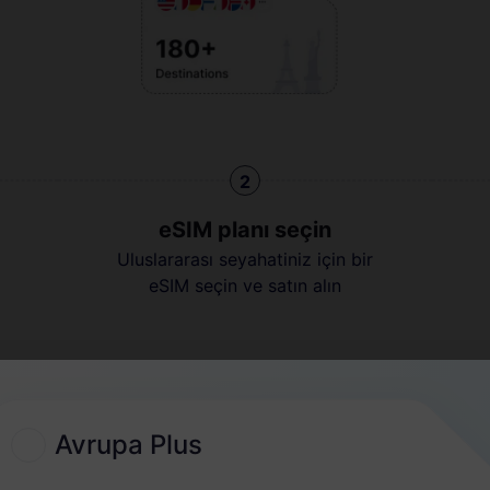
2
eSIM planı seçin
Uluslararası seyahatiniz için bir
eSIM seçin ve satın alın
Hızlı Kılavuz
Avrupa Plus