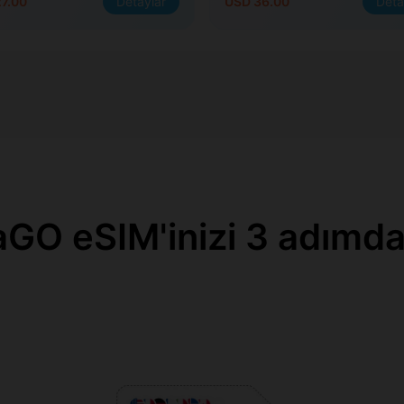
7.00
Detaylar
USD 36.00
Deta
GO eSIM'inizi 3 adımda