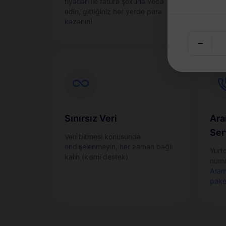
fiyatları ile fatura şokuna veda
sorun
edin, gittiğiniz her yerde para
etkin
kazanın!
Sınırsız Veri
Ara
Ser
Veri bitmesi konusunda
endişelenmeyin, her zaman bağlı
Yurt
kalın (kısmi destek).
numa
Aram
pake