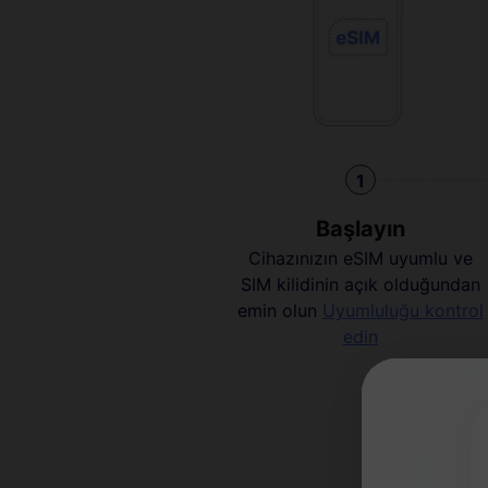
1
Başlayın
Cihazınızın eSIM uyumlu ve
SIM kilidinin açık olduğundan
emin olun
Uyumluluğu kontrol
edin