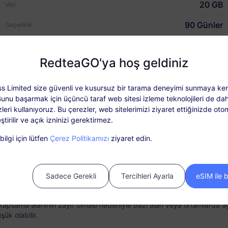
20 GB
Veri
90 Günler
Geçerlilik
USD $19.00
Fiyatı
RedteaGO'ya hoş geldiniz
Neden RedteaGO eSIM
s Limited size güvenli ve kusursuz bir tarama deneyimi sunmaya ken
Bunu başarmak için üçüncü taraf web sitesi izleme teknolojileri de dah
Plan Detayları
Kapsam ve Ağlar
leri kullanıyoruz. Bu çerezler, web sitelerimizi ziyaret ettiğinizde oto
ştirilir ve açık izninizi gerektirmez.
ut: Paketi etkinleştirdikten sonra ‘Siparişlerim’ bölümünden yükleyi
ilgi için lütfen
Çerez Politikamızı
ziyaret edin.
SIM kart gerektirmez. Lütfen satın aldıktan sonra 60 gün içinde etkinl
muş ve etkinleştirilmemiş paketler kullanılamaz veya iade edilemez.
Sadece Gerekli
Tercihleri Ayarla
eSIM ile 
 süresi içerisinde paket verilerinin tükenmesi halinde hizmet durdurul
nda Bağlantı
Yükleme Seçeneği
kapsama alanının zayıf olması nedeniyle bazı alan veya ortamlarda 
ük olabilir.
'inizi telefonunuzdan
Gerektiğinde veri planınızı ko