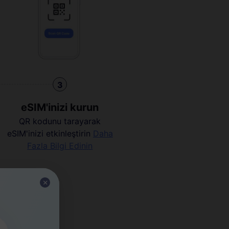
3
eSIM'inizi kurun
QR kodunu tarayarak
eSIM'inizi etkinleştirin
Daha
Fazla Bilgi Edinin