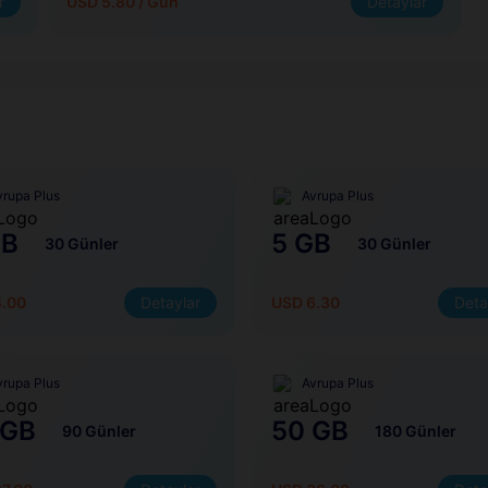
r
USD 5.80 / Gün
Detaylar
vrupa Plus
Avrupa Plus
GB
5 GB
30 Günler
30 Günler
4.00
Detaylar
USD 6.30
Deta
vrupa Plus
Avrupa Plus
 GB
50 GB
90 Günler
180 Günler