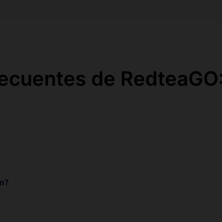
recuentes de RedteaGO:
un?