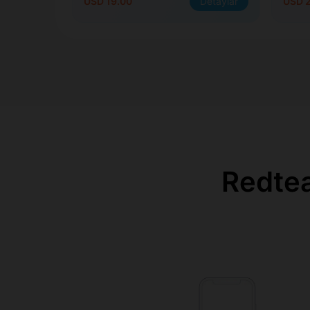
USD 19.00
Detaylar
USD 2
Redtea