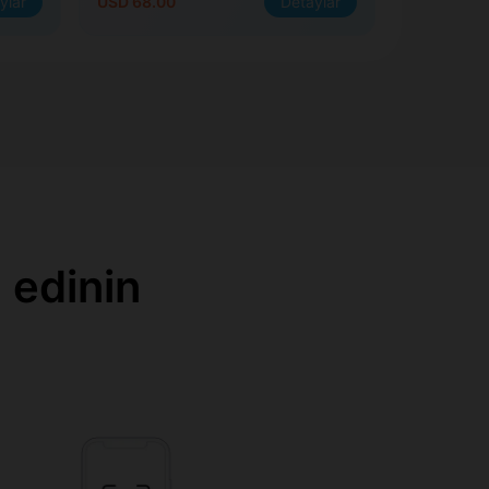
ylar
USD 68.00
Detaylar
 edinin