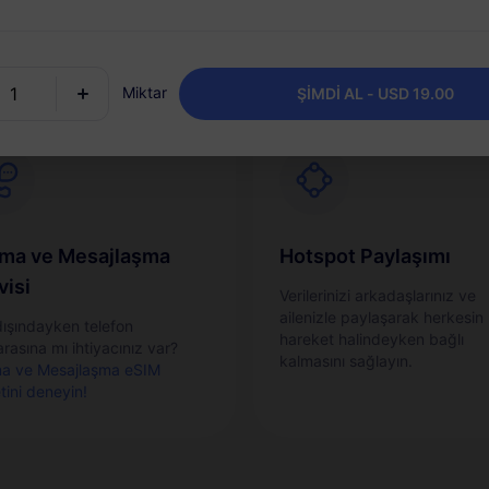
suz ve hızlı bir şekilde
yükleyin ve her varış yeri için 
leştirin.
paket saklayın.
Miktar
ŞİMDİ AL - USD 19.00
ma ve Mesajlaşma
Hotspot Paylaşımı
visi
Verilerinizi arkadaşlarınız ve
ailenizle paylaşarak herkesin
dışındayken telefon
hareket halindeyken bağlı
rasına mı ihtiyacınız var?
kalmasını sağlayın.
a ve Mesajlaşma eSIM
tini deneyin!