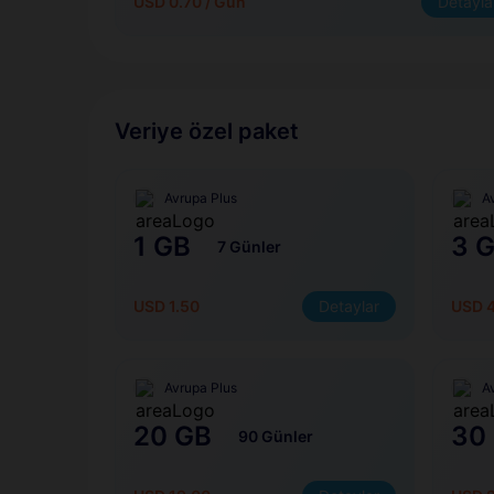
USD 0.70 / Gün
Detayla
Veriye özel paket
Avrupa Plus
A
1 GB
3 
7 Günler
USD 1.50
Detaylar
USD 
Avrupa Plus
A
20 GB
30
90 Günler