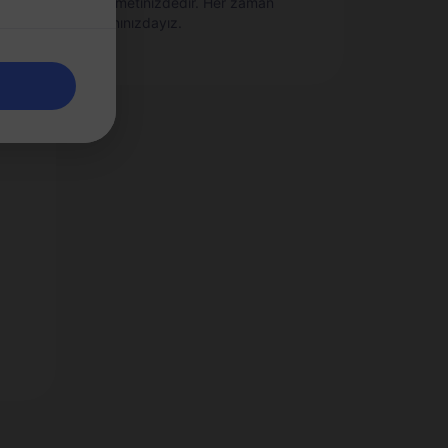
bir
hizmetinizdedir. Her zaman
yanınızdayız.