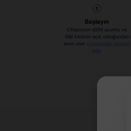
1
Başlayın
Cihazınızın eSIM uyumlu ve
SIM kilidinin açık olduğundan
emin olun
Uyumluluğu kontrol
edin