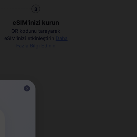
3
eSIM'inizi kurun
QR kodunu tarayarak
eSIM'inizi etkinleştirin
Daha
Fazla Bilgi Edinin