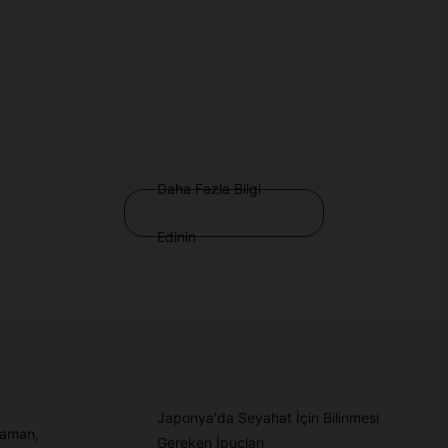
Daha Fazla Bilgi
Edinin
Japonya'da Seyahat İçin Bilinmesi
 zaman,
Gereken İpuçları