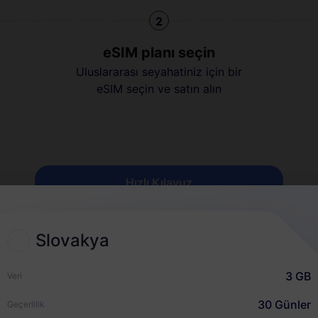
2
eSIM planı seçin
Uluslararası seyahatiniz için bir
eSIM seçin ve satın alın
Hızlı Kılavuz
Slovakya
3 GB
Veri
30 Günler
Geçerlilik