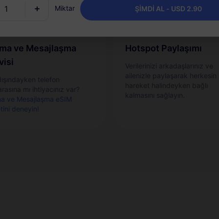
Miktar
ŞİMDİ AL - USD 2.90
ma ve Mesajlaşma
Hotspot Paylaşımı
visi
Verilerinizi arkadaşlarınız ve
ailenizle paylaşarak herkesin
dışındayken telefon
hareket halindeyken bağlı
rasına mı ihtiyacınız var?
kalmasını sağlayın.
a ve Mesajlaşma eSIM
tini deneyin!