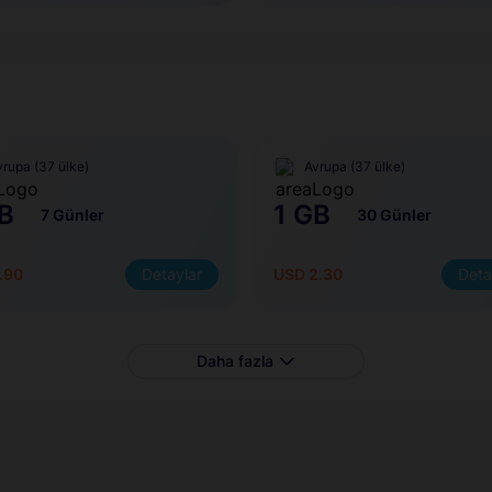
vrupa (37 ülke)
Avrupa (37 ülke)
B
1 GB
7 Günler
30 Günler
.90
Detaylar
USD 2.30
Deta
Daha fazla