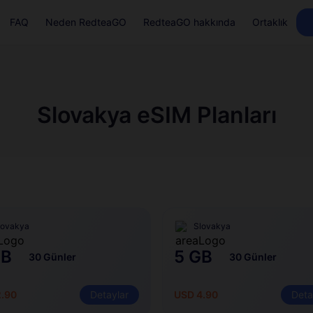
FAQ
Neden RedteaGO
RedteaGO hakkında
Ortaklık
Slovakya eSIM Planları
lovakya
Slovakya
GB
5 GB
30 Günler
30 Günler
2.90
Detaylar
USD 4.90
Deta