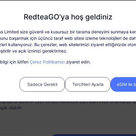
Neden RedteaGO eSIM
USD $2.90
Fiyatı
RedteaGO'ya hoş geldiniz
s Limited size güvenli ve kusursuz bir tarama deneyimi sunmaya ken
Bunu başarmak için üçüncü taraf web sitesi izleme teknolojileri de dah
Plan Detayları
Kapsam ve Ağlar
leri kullanıyoruz. Bu çerezler, web sitelerimizi ziyaret ettiğinizde oto
ştirilir ve açık izninizi gerektirmez.
ut: Paketi etkinleştirdikten sonra ‘Siparişlerim’ bölümünden yükleyi
ilgi için lütfen
Çerez Politikamızı
ziyaret edin.
SIM kart gerektirmez. Lütfen satın aldıktan sonra 30 gün içinde etkinl
muş ve etkinleştirilmemiş paketler kullanılamaz veya iade edilemez.
nda Bağlantı
Yükleme Seçeneği
Sadece Gerekli
Tercihleri Ayarla
eSIM ile 
 süresi içerisinde paket verilerinin tükenmesi halinde hizmet durdurul
'inizi telefonunuzdan
Gerektiğinde veri planınızı ko
suz ve hızlı bir şekilde
yükleyin ve her varış yeri için 
kapsama alanının zayıf olması nedeniyle bazı alan veya ortamlarda 
leştirin.
paket saklayın.
ük olabilir.