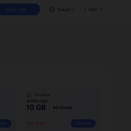
Giriş Yap
USD
Türkçe
Slovakya
10 GB
60 Günler
ylar
USD 6.30
Detaylar