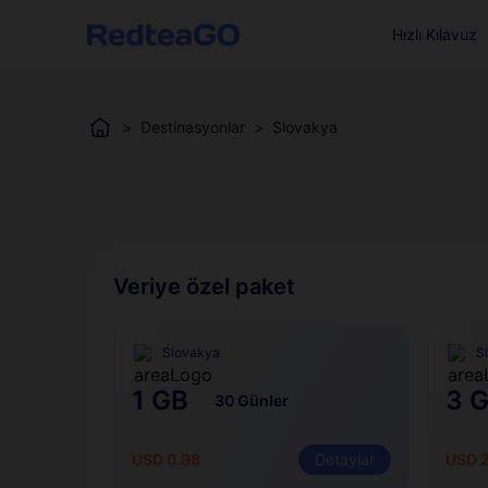
Hızlı Kılavuz
>
Destinasyonlar
>
Slovakya
Veriye özel paket
Slovakya
S
1 GB
3 
30 Günler
USD 0.98
Detaylar
USD 