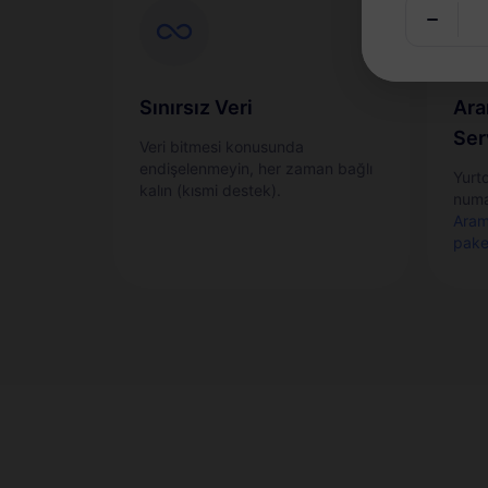
Sınırsız Veri
Ara
Ser
Veri bitmesi konusunda
endişelenmeyin, her zaman bağlı
Yurt
kalın (kısmi destek).
numa
Aram
pake