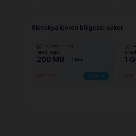
Slovakya içeren bölgesel paket
Avrupa (37 ülke)
A
200 MB
1 G
1 Gün
USD 0.52
Detaylar
USD 1