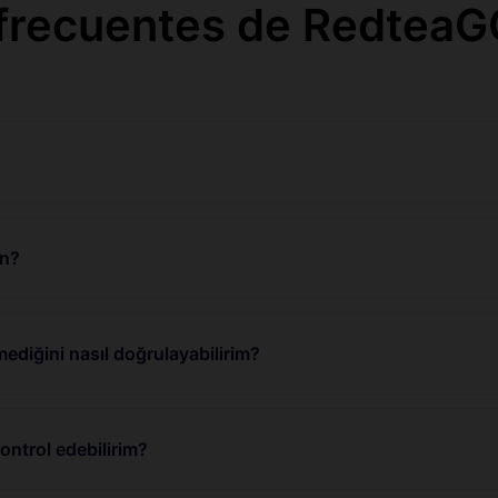
frecuentes de RedteaG
un?
ediğini nasıl doğrulayabilirim?
ntrol edebilirim?