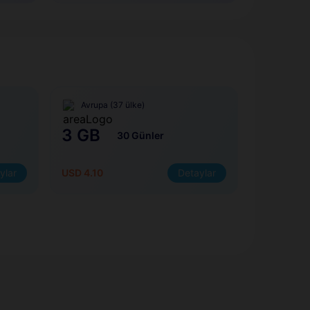
Avrupa (37 ülke)
3 GB
30 Günler
ylar
USD 4.10
Detaylar