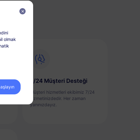
?
dini
il olmak
matik
7/24 Müşteri Desteği
başlayın
layca
Müşteri hizmetleri ekibimiz 7/24
bir
hizmetinizdedir. Her zaman
yanınızdayız.