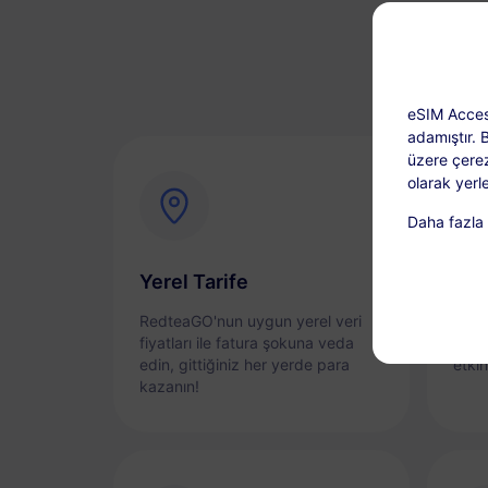
eSIM Acces
adamıştır. 
üzere çerez
olarak yerle
Daha fazla b
Yerel Tarife
Anı
RedteaGO'nun uygun yerel veri
eSIM
fiyatları ile fatura şokuna veda
sorun
edin, gittiğiniz her yerde para
etkin
kazanın!