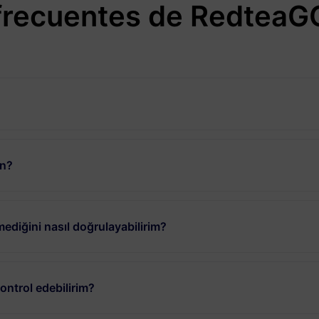
frecuentes de RedteaG
un?
ediğini nasıl doğrulayabilirim?
ntrol edebilirim?