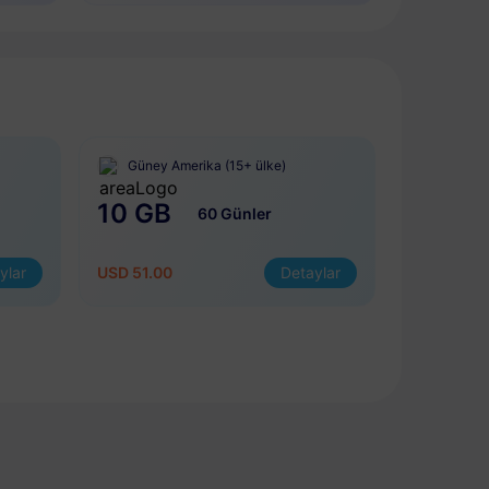
Güney Amerika (15+ ülke)
10 GB
60 Günler
ylar
USD 51.00
Detaylar