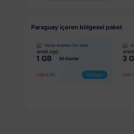
Paraguay içeren bölgesel paket
Güney Amerika (15+ ülke)
G
1 GB
3 
30 Günler
USD 6.00
Detaylar
USD 1