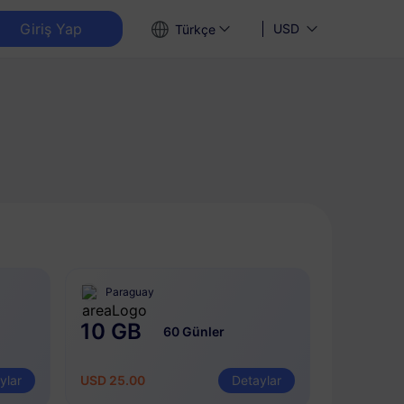
Giriş Yap
USD
Türkçe
Paraguay
10 GB
60 Günler
ylar
USD 25.00
Detaylar