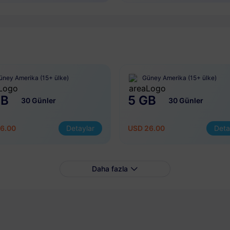
üney Amerika (15+ ülke)
Güney Amerika (15+ ülke)
GB
5 GB
30 Günler
30 Günler
6.00
Detaylar
USD 26.00
Deta
Daha fazla