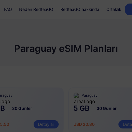
FAQ
Neden RedteaGO
RedteaGO hakkında
Ortaklık
Paraguay eSIM Planları
araguay
Paraguay
GB
5 GB
30 Günler
30 Günler
5.50
Detaylar
USD 20.80
Deta