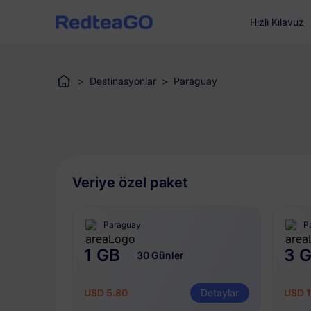
Hızlı Kılavuz
>
Destinasyonlar
>
Paraguay
Veriye özel paket
Paraguay
P
1 GB
3 
30 Günler
USD 5.80
Detaylar
USD 1