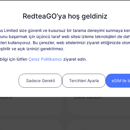
Neden RedteaGO eSIM
RedteaGO'ya hoş geldiniz
s Limited size güvenli ve kusursuz bir tarama deneyimi sunmaya ken
Bunu başarmak için üçüncü taraf web sitesi izleme teknolojileri de dah
leri kullanıyoruz. Bu çerezler, web sitelerimizi ziyaret ettiğinizde oto
ştirilir ve açık izninizi gerektirmez.
ilgi için lütfen
Çerez Politikamızı
ziyaret edin.
nda Bağlantı
Yükleme Seçeneği
Sadece Gerekli
Tercihleri Ayarla
eSIM ile 
'inizi telefonunuzdan
Gerektiğinde veri planınızı ko
suz ve hızlı bir şekilde
yükleyin ve her varış yeri için 
leştirin.
paket saklayın.