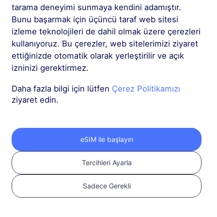
tarama deneyimi sunmaya kendini adamıştır.
Bunu başarmak için üçüncü taraf web sitesi
izleme teknolojileri de dahil olmak üzere çerezleri
kullanıyoruz. Bu çerezler, web sitelerimizi ziyaret
ettiğinizde otomatik olarak yerleştirilir ve açık
1
izninizi gerektirmez.
Daha fazla bilgi için lütfen
Çerez Politikamızı
Başlayın
ziyaret edin.
Cihazınızın eSIM
uyumlu ve SIM kilidinin
açık olduğundan emin
eSIM ile başlayın
olun
Uyumluluğu
kontrol edin
Tercihleri Ayarla
Sadece Gerekli