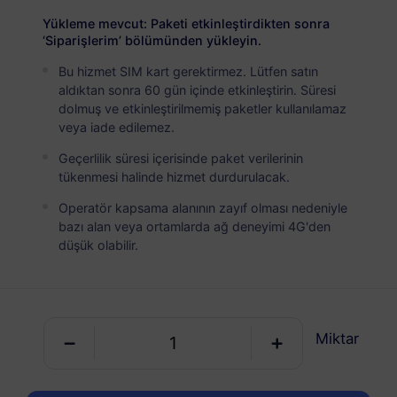
USD 17.50
Detaylar
Yükleme mevcut: Paketi etkinleştirdikten sonra
‘Siparişlerim’ bölümünden yükleyin.
Bu hizmet SIM kart gerektirmez. Lütfen satın
Latin Amerika (40+ bölge)
aldıktan sonra 60 gün içinde etkinleştirin. Süresi
5 GB
30 Günler
dolmuş ve etkinleştirilmemiş paketler kullanılamaz
veya iade edilemez.
USD 35.00
Detaylar
Geçerlilik süresi içerisinde paket verilerinin
tükenmesi halinde hizmet durdurulacak.
Latin Amerika (40+ bölge)
Operatör kapsama alanının zayıf olması nedeniyle
10 GB
60 Günler
bazı alan veya ortamlarda ağ deneyimi 4G'den
düşük olabilir.
USD 55.00
Detaylar
Latin Amerika (40+ bölge)
Miktar
20 GB
90 Günler
USD 105.00
Detaylar