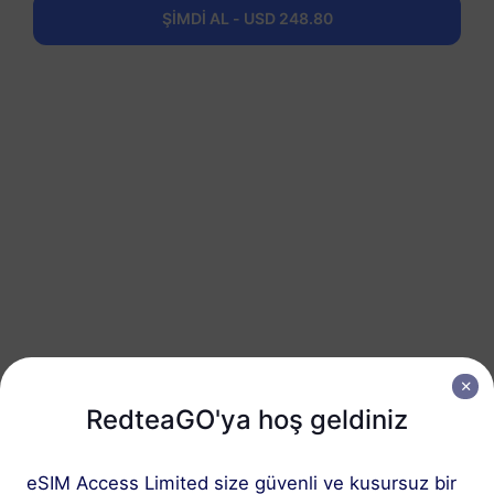
ŞİMDİ AL - USD 248.80
Latin Amerika (40+ bölge)
50 GB
180 Günler
USD 248.80
Detaylar
RedteaGO eSIM'inizi
3 adımda edinin
RedteaGO'ya hoş geldiniz
eSIM Access Limited size güvenli ve kusursuz bir