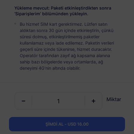
USD 16.00
Detaylar
Yükleme mevcut: Paketi etkinleştirdikten sonra
‘Siparişlerim’ bölümünden yükleyin.
Bu hizmet SIM kart gerektirmez. Lütfen satın
Güney Amerika (15+ ülke)
aldıktan sonra 30 gün içinde etkinleştirin, çünkü
5 GB
30 Günler
süresi dolmuş, etkinleştirilmemiş paketler
kullanılamaz veya iade edilemez. Paketin verileri
USD 26.00
Detaylar
geçerli süre içinde tükenirse, hizmet duracaktır.
Operatör tarafından zayıf ağ kapsama alanına
sahip bazı bölgelerde veya ortamlarda, ağ
Güney Amerika (15+ ülke)
deneyimi 4G'nin altında olabilir.
10 GB
60 Günler
USD 51.00
Detaylar
Miktar
Güney Amerika (15+ ülke)
20 GB
90 Günler
ŞİMDİ AL - USD 16.00
USD 105.00
Detaylar