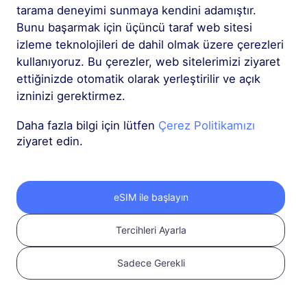
tarama deneyimi sunmaya kendini adamıştır.
Bunu başarmak için üçüncü taraf web sitesi
izleme teknolojileri de dahil olmak üzere çerezleri
kullanıyoruz. Bu çerezler, web sitelerimizi ziyaret
ettiğinizde otomatik olarak yerleştirilir ve açık
1
izninizi gerektirmez.
Daha fazla bilgi için lütfen
Çerez Politikamızı
Başlayın
ziyaret edin.
Cihazınızın eSIM
uyumlu ve SIM kilidinin
açık olduğundan emin
eSIM ile başlayın
olun
Uyumluluğu
kontrol edin
Tercihleri Ayarla
Sadece Gerekli