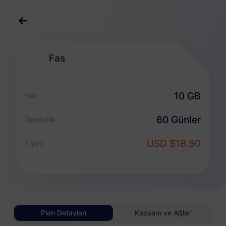
Türkçe
USD
>
Destinasyonlar
>
Fas
Fas
Fas eSIM Planları
10 GB
Veri
Veriye özel paket
60 Günler
Geçerlilik
Fas
USD $18.90
Fiyatı
1 GB
30 Günler
USD 3.30
Detaylar
Fas
Plan Detayları
Kapsam ve Ağlar
3 GB
30 Günler