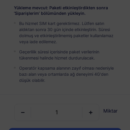
USD 7.70
Detaylar
Yükleme mevcut: Paketi etkinleştirdikten sonra
‘Siparişlerim’ bölümünden yükleyin.
Bu hizmet SIM kart gerektirmez. Lütfen satın
Fas
aldıktan sonra 30 gün içinde etkinleştirin. Süresi
5 GB
30 Günler
dolmuş ve etkinleştirilmemiş paketler kullanılamaz
veya iade edilemez.
USD 11.90
Detaylar
Geçerlilik süresi içerisinde paket verilerinin
tükenmesi halinde hizmet durdurulacak.
Fas
Operatör kapsama alanının zayıf olması nedeniyle
10 GB
60 Günler
bazı alan veya ortamlarda ağ deneyimi 4G'den
düşük olabilir.
USD 18.90
Detaylar
Fas
Miktar
20 GB
90 Günler
USD 25.00
Detaylar