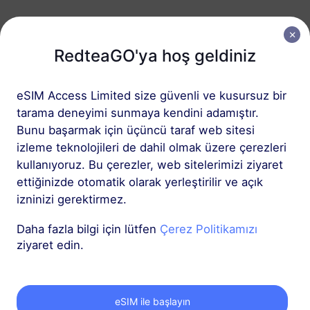
Orta Doğu (10+ ülke)
RedteaGO'ya hoş geldiniz
5 GB
30 Günler
USD 16.00
Detaylar
eSIM Access Limited size güvenli ve kusursuz bir
tarama deneyimi sunmaya kendini adamıştır.
Bunu başarmak için üçüncü taraf web sitesi
Afrika (20+ ülke)
izleme teknolojileri de dahil olmak üzere çerezleri
1 GB
30 Günler
kullanıyoruz. Bu çerezler, web sitelerimizi ziyaret
USD 8.80
Detaylar
ettiğinizde otomatik olarak yerleştirilir ve açık
izninizi gerektirmez.
Daha fazla
Daha fazla bilgi için lütfen
Çerez Politikamızı
ziyaret edin.
eSIM ile başlayın