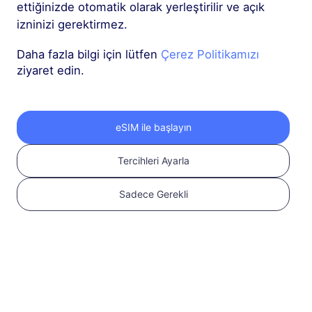
ettiğinizde otomatik olarak yerleştirilir ve açık
izninizi gerektirmez.
Daha fazla bilgi için lütfen
Çerez Politikamızı
ziyaret edin.
2
eSIM ile başlayın
eSIM planı seçin
Tercihleri Ayarla
Uluslararası
Sadece Gerekli
seyahatiniz için bir
eSIM seçin ve satın
alın