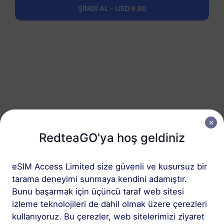
ŞİMDİ AL - USD 6.80
1
Başlayın
Cihazınızın eSIM
RedteaGO'ya hoş geldiniz
uyumlu ve SIM kilidinin
açık olduğundan emin
eSIM Access Limited size güvenli ve kusursuz bir
olun
Uyumluluğu
tarama deneyimi sunmaya kendini adamıştır.
kontrol edin
Bunu başarmak için üçüncü taraf web sitesi
izleme teknolojileri de dahil olmak üzere çerezleri
kullanıyoruz. Bu çerezler, web sitelerimizi ziyaret