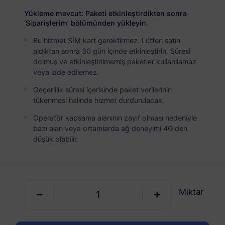
USD 10.00
Detaylar
Yükleme mevcut: Paketi etkinleştirdikten sonra
‘Siparişlerim’ bölümünden yükleyin.
Bu hizmet SIM kart gerektirmez. Lütfen satın
Orta Doğu (10+ ülke)
aldıktan sonra 30 gün içinde etkinleştirin. Süresi
5 GB
30 Günler
dolmuş ve etkinleştirilmemiş paketler kullanılamaz
veya iade edilemez.
USD 16.00
Detaylar
Geçerlilik süresi içerisinde paket verilerinin
tükenmesi halinde hizmet durdurulacak.
Operatör kapsama alanının zayıf olması nedeniyle
bazı alan veya ortamlarda ağ deneyimi 4G'den
düşük olabilir.
RedteaGO eSIM'inizi
3 adımda edinin
Miktar