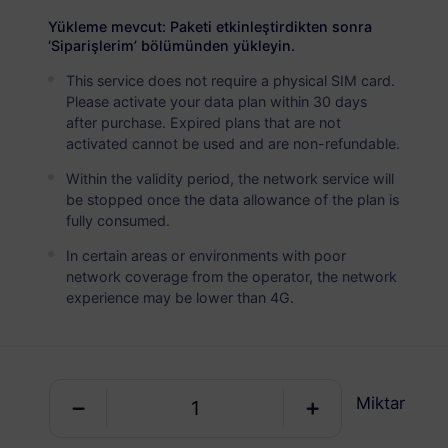
USD 2.90
Detaylar
Yükleme mevcut: Paketi etkinleştirdikten sonra
‘Siparişlerim’ bölümünden yükleyin.
This service does not require a physical SIM card.
Lüksemburg
Please activate your data plan within 30 days
5 GB
30 Günler
after purchase. Expired plans that are not
activated cannot be used and are non-refundable.
USD 4.90
Detaylar
Within the validity period, the network service will
be stopped once the data allowance of the plan is
Lüksemburg
fully consumed.
10 GB
60 Günler
In certain areas or environments with poor
network coverage from the operator, the network
USD 9.80
Detaylar
experience may be lower than 4G.
Lüksemburg içeren bölgesel paket
Miktar
Avrupa (37 ülke)