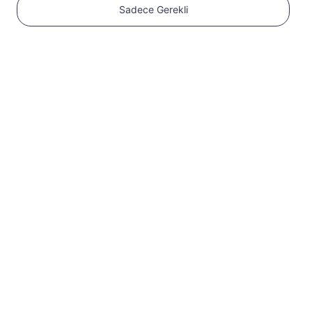
Sadece Gerekli
1
Başlayın
Cihazınızın eSIM
uyumlu ve SIM kilidinin
açık olduğundan emin
olun
Uyumluluğu
kontrol edin