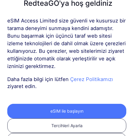
RedteaGO'ya hoş geldiniz
Daha fazla
eSIM Access Limited size güvenli ve kusursuz bir
tarama deneyimi sunmaya kendini adamıştır.
Bunu başarmak için üçüncü taraf web sitesi
izleme teknolojileri de dahil olmak üzere çerezleri
kullanıyoruz. Bu çerezler, web sitelerimizi ziyaret
ettiğinizde otomatik olarak yerleştirilir ve açık
RedteaGO eSIM'inizi
izninizi gerektirmez.
3 adımda edinin
Daha fazla bilgi için lütfen
Çerez Politikamızı
ziyaret edin.
eSIM ile başlayın
Tercihleri Ayarla