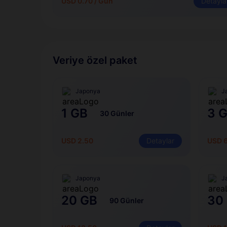
USD 0.70 / Gün
Detayla
Veriye özel paket
Japonya
J
1 GB
3 
30 Günler
USD 2.50
Detaylar
USD 
Japonya
J
20 GB
30
90 Günler