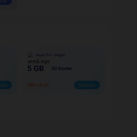
ylar
Asya (10+ bölge)
5 GB
30 Günler
ylar
USD 14.00
Detaylar