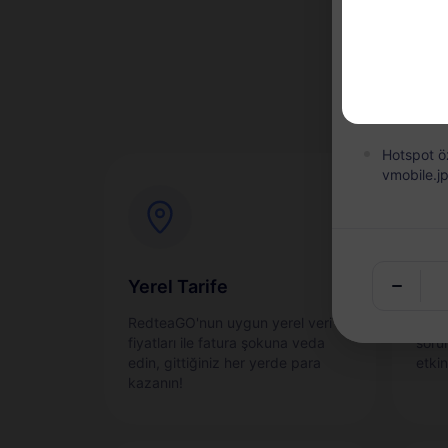
Süresi dol
Geçerlilik
Operatör 
4G'den düş
Hotspot öz
vmobile.jp
Yerel Tarife
Anı
RedteaGO'nun uygun yerel veri
eSIM
fiyatları ile fatura şokuna veda
sorun
edin, gittiğiniz her yerde para
etkin
kazanın!