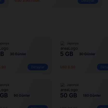
r
USD 3.90 / Gün
Detaylar
aponya
Japonya
GB
5 GB
30 Günler
30 Günler
6.90
Detaylar
USD 8.50
Deta
aponya
Japonya
 GB
50 GB
90 Günler
180 Günler