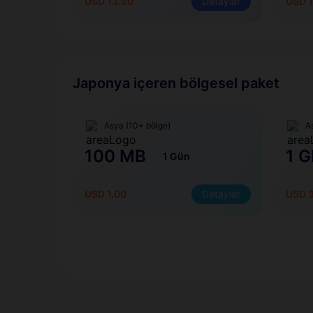
USD 13.50
Detaylar
USD 1
Japonya içeren bölgesel paket
Asya (10+ bölge)
A
100 MB
1 G
1 Gün
USD 1.00
Detaylar
USD 