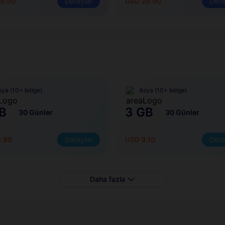
9.50
Detaylar
USD 29.90
Deta
sya (10+ bölge)
Asya (10+ bölge)
B
3 GB
30 Günler
30 Günler
3.80
Detaylar
USD 9.10
Deta
Daha fazla