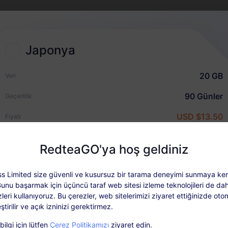
2
Japonya
eSIM planı seçin
Uluslararası seyahatiniz için bir
20 GB
Veri
eSIM seçin ve satın alın
90 Günler
Geçerlilik
USD $13.50
Fiyatı
Hızlı Kılavuz
RedteaGO'ya hoş geldiniz
s Limited size güvenli ve kusursuz bir tarama deneyimi sunmaya ken
n Detayları
Kapsam ve Ağlar
Kullanıcı y
Bunu başarmak için üçüncü taraf web sitesi izleme teknolojileri de dah
leri kullanıyoruz. Bu çerezler, web sitelerimizi ziyaret ettiğinizde oto
ştirilir ve açık izninizi gerektirmez.
ut: Paketi etkinleştirdikten sonra ‘Siparişlerim’ bölümünden yükleyi
ilgi için lütfen
Çerez Politikamızı
ziyaret edin.
SIM kart gerektirmez. Lütfen satın aldıktan sonra 30 gün içinde etkinl