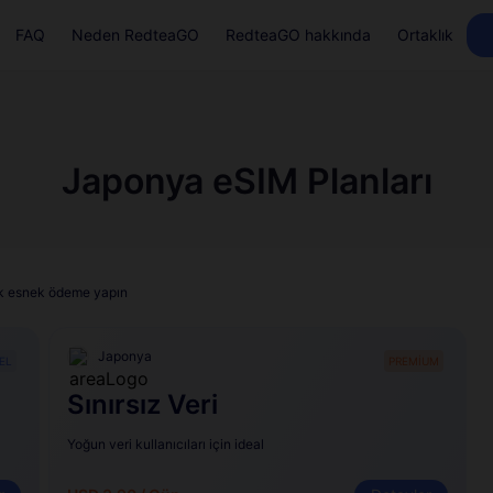
FAQ
Neden RedteaGO
RedteaGO hakkında
Ortaklık
Japonya eSIM Planları
lük esnek ödeme yapın
Japonya
EL
PREMİUM
Sınırsız Veri
Yoğun veri kullanıcıları için ideal