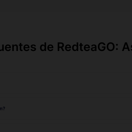
uentes de RedteaGO: A
un?