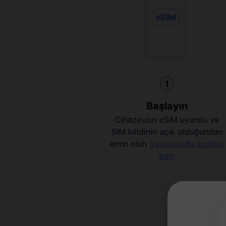
1
Başlayın
Cihazınızın eSIM uyumlu ve
SIM kilidinin açık olduğundan
emin olun
Uyumluluğu kontrol
edin