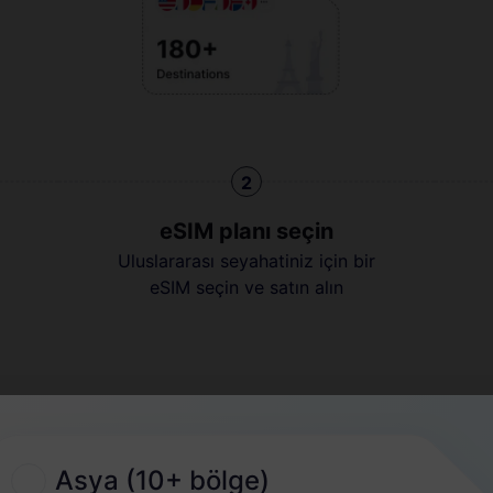
2
eSIM planı seçin
Uluslararası seyahatiniz için bir
eSIM seçin ve satın alın
Hızlı Kılavuz
Asya (10+ bölge)