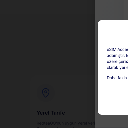
eSIM Acces
adamıştır. 
üzere çerez
olarak yerle
Pla
Daha fazla b
Yükleme mevc
Bu hizmet 
çünkü süre
verileri g
Yerel Tarife
kapsama al
Anı
RedteaGO'nun uygun yerel veri
eSIM