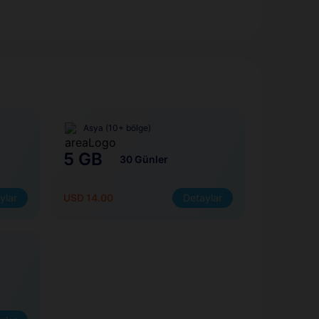
Asya (10+ bölge)
5 GB
30 Günler
ylar
USD 14.00
Detaylar