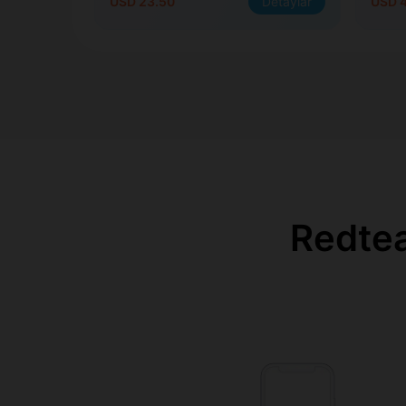
USD 23.50
Detaylar
USD 
Redtea