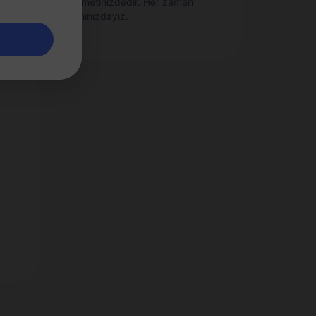
bir
hizmetinizdedir. Her zaman
yanınızdayız.