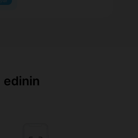
ylar
 edinin