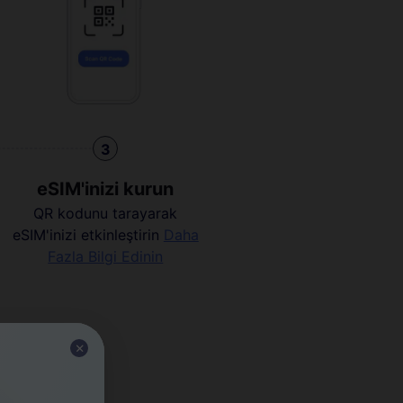
3
eSIM'inizi kurun
QR kodunu tarayarak
eSIM'inizi etkinleştirin
Daha
Fazla Bilgi Edinin