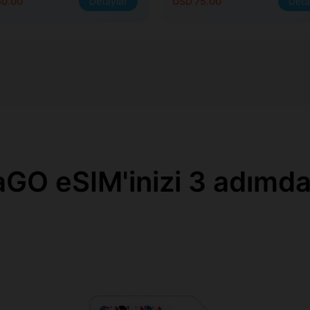
40.00
Detaylar
USD 75.00
Deta
GO eSIM'inizi 3 adımda