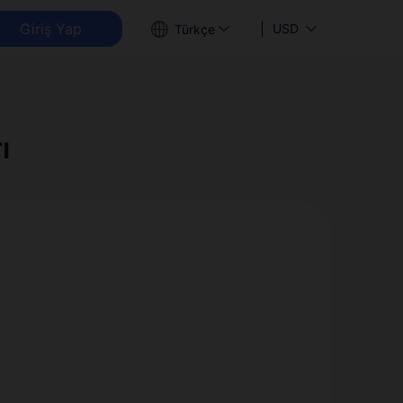
Giriş Yap
USD
Türkçe
ı