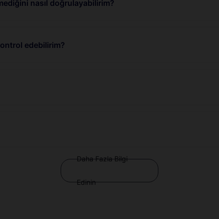
ediğini nasıl doğrulayabilirim?
ntrol edebilirim?
Daha Fazla Bilgi
Edinin