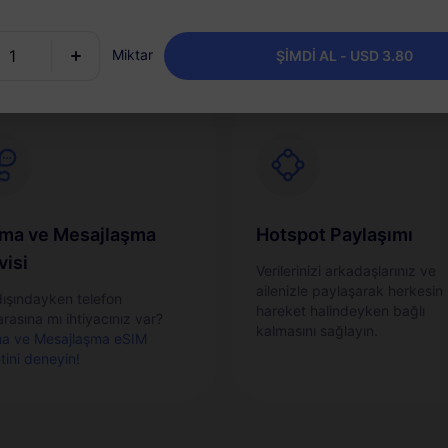
suz ve hızlı bir şekilde
yükleyin ve her varış yeri için 
leştirin.
paket saklayın.
Miktar
ŞİMDİ AL - USD 3.80
ma ve Mesajlaşma
Hotspot Paylaşımı
visi
Verilerinizi arkadaşlarınız ve
ailenizle paylaşarak herkesin
dışındayken telefon
hareket halindeyken bağlı
rasına mı ihtiyacınız var?
kalmasını sağlayın.
a ve Mesajlaşma eSIM
tini deneyin!