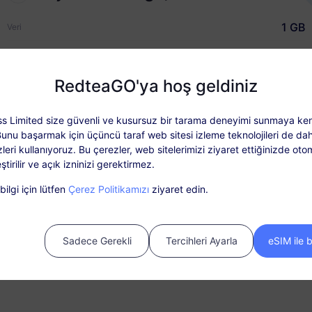
1 GB
Veri
30 Günler
Geçerlilik
RedteaGO'ya hoş geldiniz
USD $3.80
Fiyatı
Neden RedteaGO eSIM
s Limited size güvenli ve kusursuz bir tarama deneyimi sunmaya ken
Bunu başarmak için üçüncü taraf web sitesi izleme teknolojileri de dah
leri kullanıyoruz. Bu çerezler, web sitelerimizi ziyaret ettiğinizde oto
ştirilir ve açık izninizi gerektirmez.
n Detayları
Kapsam ve Ağlar
Kullanıcı y
ilgi için lütfen
Çerez Politikamızı
ziyaret edin.
ut: Paketi etkinleştirdikten sonra ‘Siparişlerim’ bölümünden yükleyi
SIM kart gerektirmez. Lütfen satın aldıktan sonra 30 gün içinde etkinl
Sadece Gerekli
Tercihleri Ayarla
eSIM ile 
si dolmuş, etkinleştirilmemiş paketler kullanılamaz veya iade edilem
eçerli süre içinde tükenirse, hizmet duracaktır. Operatör tarafından za
anına sahip bazı bölgelerde veya ortamlarda, ağ deneyimi 4G'nin altı
nda Bağlantı
Yükleme Seçeneği
'inizi telefonunuzdan
Gerektiğinde veri planınızı ko