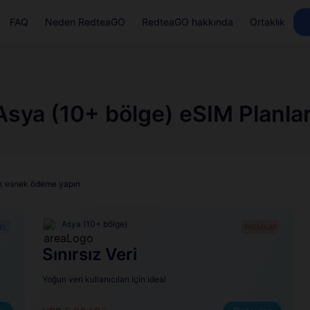
FAQ
Neden RedteaGO
RedteaGO hakkında
Ortaklık
Asya (10+ bölge) eSIM Planlar
lük esnek ödeme yapın
Asya (10+ bölge)
EL
PREMİUM
Sınırsız Veri
Yoğun veri kullanıcıları için ideal