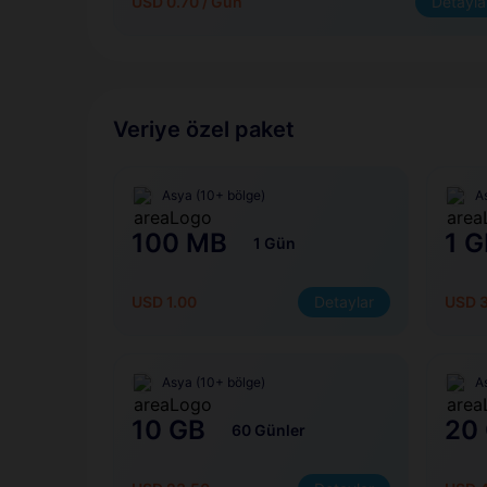
USD 0.70 / Gün
Detayla
Veriye özel paket
Asya (10+ bölge)
A
100 MB
1 G
1 Gün
USD 1.00
Detaylar
USD 
Asya (10+ bölge)
A
10 GB
20
60 Günler