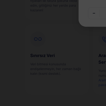
fiyatları ile fatura şokuna veda
sorun
edin, gittiğiniz her yerde para
etkin
kazanın!
Sınırsız Veri
Ara
Ser
Veri bitmesi konusunda
endişelenmeyin, her zaman bağlı
Yurt
kalın (kısmi destek).
numa
Aram
pake