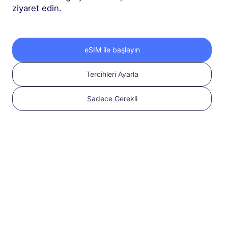
ziyaret edin.
Hong Kong ve Makao
5 GB
30 Günler
eSIM ile başlayın
USD 5.90
Detaylar
Tercihleri Ayarla
Hong Kong ve Makao
Sadece Gerekli
10 GB
60 Günler
USD 9.90
Detaylar
Daha fazla