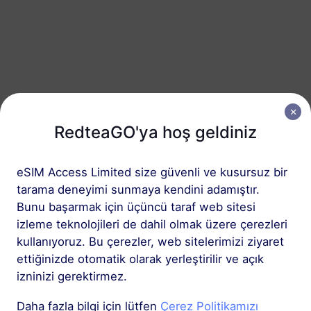
Hong Kong
50 GB
180 Günler
USD 28.10
Detaylar
Hong Kong içeren bölgesel paket
RedteaGO'ya hoş geldiniz
Hong Kong ve Makao
1 GB
eSIM Access Limited size güvenli ve kusursuz bir
30 Günler
tarama deneyimi sunmaya kendini adamıştır.
USD 1.50
Detaylar
Bunu başarmak için üçüncü taraf web sitesi
izleme teknolojileri de dahil olmak üzere çerezleri
kullanıyoruz. Bu çerezler, web sitelerimizi ziyaret
Hong Kong ve Makao
ettiğinizde otomatik olarak yerleştirilir ve açık
3 GB
30 Günler
izninizi gerektirmez.
USD 4.00
Detaylar
Daha fazla bilgi için lütfen
Çerez Politikamızı