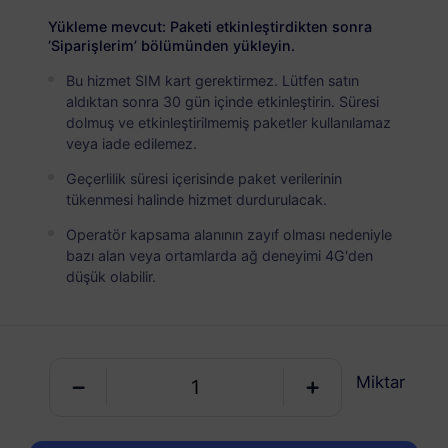
Hong Kong
PREMİUM
Yükleme mevcut: Paketi etkinleştirdikten sonra
Sınırsız Veri
‘Siparişlerim’ bölümünden yükleyin.
Yoğun veri kullanıcıları için ideal
Bu hizmet SIM kart gerektirmez. Lütfen satın
aldıktan sonra 30 gün içinde etkinleştirin. Süresi
USD 4.50 / Gün
Detaylar
dolmuş ve etkinleştirilmemiş paketler kullanılamaz
veya iade edilemez.
Geçerlilik süresi içerisinde paket verilerinin
Veriye özel paket
tükenmesi halinde hizmet durdurulacak.
Operatör kapsama alanının zayıf olması nedeniyle
Hong Kong
bazı alan veya ortamlarda ağ deneyimi 4G'den
1 GB
30 Günler
düşük olabilir.
USD 1.40
Detaylar
Hong Kong
Miktar
3 GB
30 Günler
USD 2.70
Detaylar