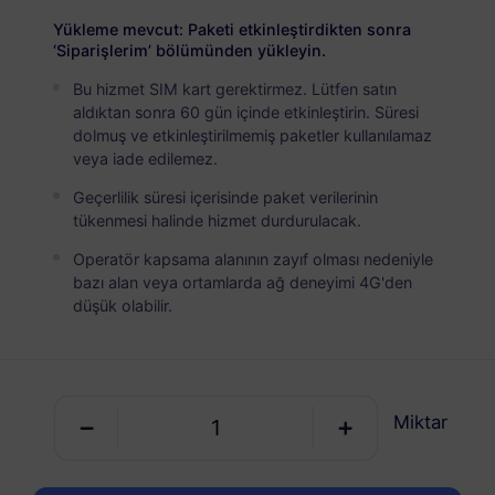
USD 2.90
Detaylar
Yükleme mevcut: Paketi etkinleştirdikten sonra
‘Siparişlerim’ bölümünden yükleyin.
Bu hizmet SIM kart gerektirmez. Lütfen satın
Belçika
aldıktan sonra 60 gün içinde etkinleştirin. Süresi
5 GB
30 Günler
dolmuş ve etkinleştirilmemiş paketler kullanılamaz
veya iade edilemez.
USD 4.90
Detaylar
Geçerlilik süresi içerisinde paket verilerinin
tükenmesi halinde hizmet durdurulacak.
Belçika
Operatör kapsama alanının zayıf olması nedeniyle
10 GB
60 Günler
bazı alan veya ortamlarda ağ deneyimi 4G'den
düşük olabilir.
USD 6.20
Detaylar
Belçika
Miktar
20 GB
90 Günler
USD 10.70
Detaylar