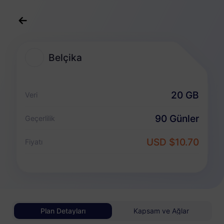
Türkçe
USD
>
Destinasyonlar
>
Belçika
Belçika
Belçika eSIM Planları
20 GB
Veri
Veriye özel paket
90 Günler
Geçerlilik
Belçika
USD $10.70
Fiyatı
1 GB
30 Günler
USD 0.98
Detaylar
Belçika
Plan Detayları
Kapsam ve Ağlar
3 GB
30 Günler