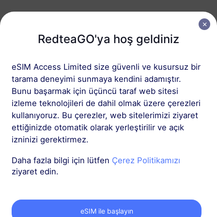
Avrupa (37 ülke)
RedteaGO'ya hoş geldiniz
1 GB
30 Günler
USD 2.30
Detaylar
eSIM Access Limited size güvenli ve kusursuz bir
tarama deneyimi sunmaya kendini adamıştır.
Bunu başarmak için üçüncü taraf web sitesi
Avrupa (37 ülke)
izleme teknolojileri de dahil olmak üzere çerezleri
3 GB
30 Günler
kullanıyoruz. Bu çerezler, web sitelerimizi ziyaret
USD 4.10
Detaylar
ettiğinizde otomatik olarak yerleştirilir ve açık
izninizi gerektirmez.
Daha fazla
Daha fazla bilgi için lütfen
Çerez Politikamızı
ziyaret edin.
eSIM ile başlayın