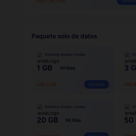
USD 1.00 / Día
Detalle
Paquete solo de datos
Emiratos Árabes Unidos
E
1 GB
3 
30 Días
USD 2.90
Detalles
USD 
Emiratos Árabes Unidos
E
20 GB
50
90 Días