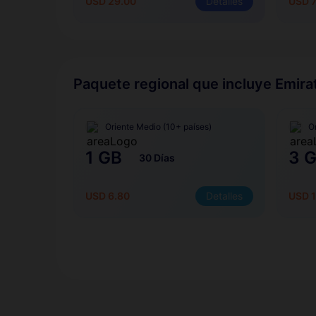
USD 29.00
Detalles
USD 
Paquete regional que incluye Emir
Oriente Medio (10+ países)
O
1 GB
3 
30 Días
USD 6.80
Detalles
USD 1