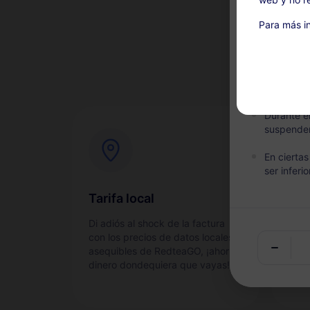
Important
Unidos, ya
Para más in
¿Por
que esté e
Este servi
compra. L
para un r
Durante el
suspende
En cierta
ser inferio
Tarifa local
Con
Di adiós al shock de la factura
Acti
con los precios de datos locales
y sen
asequibles de RedteaGO, ¡ahorra
dinero dondequiera que vayas!