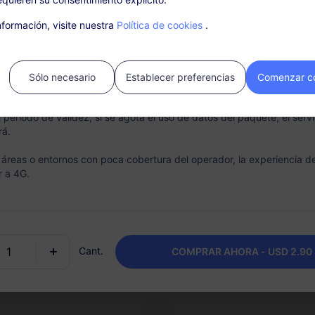
e: Asegúrese de comprar y activar su plan antes de llegar a los Emir
 que las políticas locales pueden limitar el acceso a nuestra aplicac
formación, visite nuestra
Política de cookies
.
 qué elegir RedteaGO 
n el país.
cio no requiere una tarjeta SIM. Por favor, actívalo en los 30 días post
os paquetes vencidos que no se activen no podrán usarse ni serán e
Sólo necesario
Establecer preferencias
Comenzar c
eembolso.
 período de validez, si se agota el uso de datos del paquete, el servi
rá.
s áreas o entornos con poca cobertura del operador, la experiencia 
r a 4G.
ectividad instantánea
Opción de recarga
va tu eSIM de manera rápida
Recarga fácilmente tu plan d
cilla desde tu teléfono.
datos según sea necesario y
Cant.
COMPRAR AHORA - USD 2.90
mantén un paquete por desti