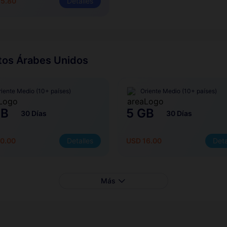
75.80
Detalles
atos Árabes Unidos
riente Medio (10+ países)
Oriente Medio (10+ países)
GB
5 GB
30 Días
30 Días
0.00
Detalles
USD 16.00
Deta
Más