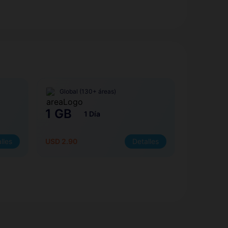
Global (130+ áreas)
1 GB
1 Día
lles
USD 2.90
Detalles