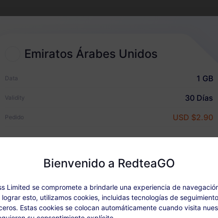
2
Elegir un plan eSIM
Emiratos Árabes Unidos
Selecciona y compra una eSIM
para tus viajes internacionales
1 GB
Data
30 Días
Validity
USD $2.90
Pedido
Guía rápida
Bienvenido a RedteaGO
Detalles del Plan
Cobertura y redes
s Limited se compromete a brindarle una experiencia de navegació
a lograr esto, utilizamos cookies, incluidas tecnologías de seguimiento
onibile: Dopo aver attivato il pacchetto, ricarica in "I miei ordini".
eros. Estas cookies se colocan automáticamente cuando visita nuest
quieren su consentimiento explícito.