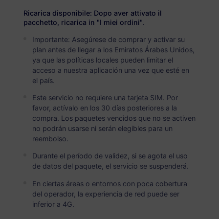
Emiratos Árabes Unidos
PREMIUM
Ricarica disponibile: Dopo aver attivato il
Datos Ilimitados
pacchetto, ricarica in "I miei ordini".
Ideal para usuarios de datos pesados
Importante: Asegúrese de comprar y activar su
plan antes de llegar a los Emiratos Árabes Unidos,
USD 10.90 / Día
Detalles
ya que las políticas locales pueden limitar el
acceso a nuestra aplicación una vez que esté en
el país.
Paquete solo de datos
Este servicio no requiere una tarjeta SIM. Por
favor, actívalo en los 30 días posteriores a la
Emiratos Árabes Unidos
compra. Los paquetes vencidos que no se activen
no podrán usarse ni serán elegibles para un
1 GB
30 Días
reembolso.
USD 2.90
Detalles
Durante el período de validez, si se agota el uso
de datos del paquete, el servicio se suspenderá.
Emiratos Árabes Unidos
En ciertas áreas o entornos con poca cobertura
del operador, la experiencia de red puede ser
3 GB
30 Días
inferior a 4G.
USD 8.30
Detalles