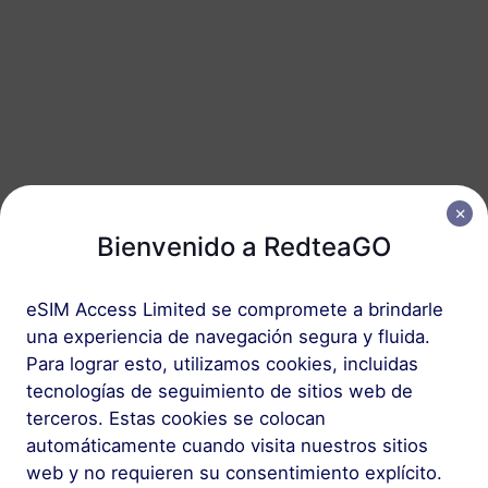
Emiratos Árabes Unidos
50 GB
180 Días
USD 75.80
Detalles
Paquete regional que incluye Emiratos
Árabes Unidos
Bienvenido a RedteaGO
Oriente Medio (10+ países)
1 GB
30 Días
eSIM Access Limited se compromete a brindarle
USD 6.80
Detalles
una experiencia de navegación segura y fluida.
Para lograr esto, utilizamos cookies, incluidas
tecnologías de seguimiento de sitios web de
Oriente Medio (10+ países)
terceros. Estas cookies se colocan
3 GB
30 Días
automáticamente cuando visita nuestros sitios
web y no requieren su consentimiento explícito.
USD 10.00
Detalles