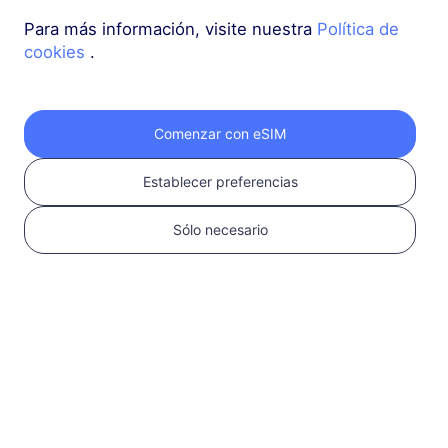
Para más información, visite nuestra
Política de
cookies
.
Oriente Medio (10+ países)
5 GB
30 Días
USD 16.00
Detalles
Comenzar con eSIM
Establecer preferencias
Global (130+ áreas)
1 GB
1 Día
Sólo necesario
USD 2.90
Detalles
Más