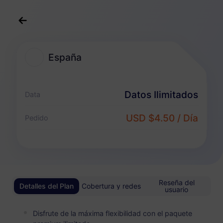
Español
USD
>
Destinos
>
España
España
Planes eSIM para España
Datos Ilimitados
Data
Paquete Ilimitado
USD $4.50 / Día
Pedido
Disfruta de datos ilimitados y paga de forma flexible por día
España
BÁSICO
Datos Ilimitados
Asequible para usuarios de datos ligeros
Reseña del
Detalles del Plan
Cobertura y redes
usuario
USD 0.70 / Día
Detalles
Disfrute de la máxima flexibilidad con el paquete