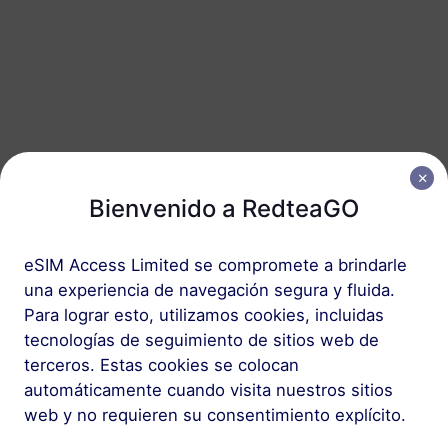
España
50 GB
180 Días
USD 25.80
Detalles
Paquete regional que incluye España
Bienvenido a RedteaGO
Europa (37 países)
200 MB
1 Día
eSIM Access Limited se compromete a brindarle
USD 0.52
Detalles
una experiencia de navegación segura y fluida.
Para lograr esto, utilizamos cookies, incluidas
tecnologías de seguimiento de sitios web de
Europa (37 países)
terceros. Estas cookies se colocan
1 GB
7 Días
automáticamente cuando visita nuestros sitios
web y no requieren su consentimiento explícito.
USD 1.90
Detalles