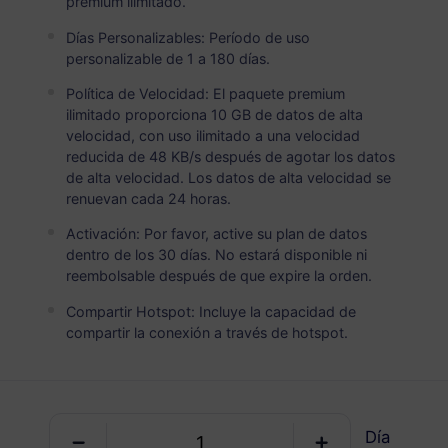
premium ilimitado.
España
PREMIUM
Datos Ilimitados
Días Personalizables: Período de uso
personalizable de 1 a 180 días.
Ideal para usuarios de datos pesados
Política de Velocidad: El paquete premium
USD 4.50 / Día
Detalles
ilimitado proporciona 10 GB de datos de alta
velocidad, con uso ilimitado a una velocidad
reducida de 48 KB/s después de agotar los datos
de alta velocidad. Los datos de alta velocidad se
Paquete solo de datos
renuevan cada 24 horas.
Activación: Por favor, active su plan de datos
España
dentro de los 30 días. No estará disponible ni
1 GB
30 Días
reembolsable después de que expire la orden.
USD 0.98
Detalles
Compartir Hotspot: Incluye la capacidad de
compartir la conexión a través de hotspot.
España
3 GB
30 Días
Día
USD 2.90
Detalles