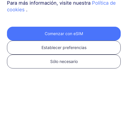
Para más información, visite nuestra
Política de
cookies
.
Europa (37 países)
1 GB
30 Días
USD 2.30
Detalles
Comenzar con eSIM
Establecer preferencias
Europa (37 países)
3 GB
30 Días
Sólo necesario
USD 4.10
Detalles
Más