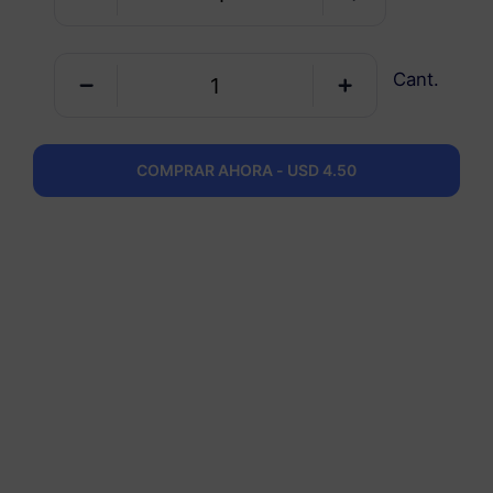
España
Cant.
5 GB
30 Días
USD 4.90
Detalles
COMPRAR AHORA - USD 4.50
España
10 GB
60 Días
USD 6.30
Detalles
España
20 GB
90 Días
USD 10.70
Detalles