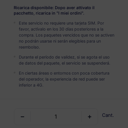
España
PREMIUM
Ricarica disponibile: Dopo aver attivato il
Datos Ilimitados
pacchetto, ricarica in "I miei ordini".
Ideal para usuarios de datos pesados
Este servicio no requiere una tarjeta SIM. Por
favor, actívalo en los 30 días posteriores a la
USD 4.50 / Día
Detalles
compra. Los paquetes vencidos que no se activen
no podrán usarse ni serán elegibles para un
reembolso.
Paquete solo de datos
Durante el período de validez, si se agota el uso
de datos del paquete, el servicio se suspenderá.
España
En ciertas áreas o entornos con poca cobertura
1 GB
30 Días
del operador, la experiencia de red puede ser
inferior a 4G.
USD 0.98
Detalles
España
Cant.
3 GB
30 Días
USD 2.90
Detalles