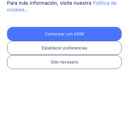
Para más información, visite nuestra
Política de
cookies
.
Europa (37 países)
1 GB
30 Días
USD 2.30
Detalles
Comenzar con eSIM
Establecer preferencias
Europa (37 países)
3 GB
30 Días
Sólo necesario
USD 4.10
Detalles
Más