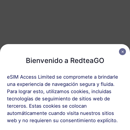
España
50 GB
180 Días
USD 25.80
Detalles
Paquete regional que incluye España
Bienvenido a RedteaGO
Europa (37 países)
200 MB
1 Día
eSIM Access Limited se compromete a brindarle
USD 0.52
Detalles
una experiencia de navegación segura y fluida.
Para lograr esto, utilizamos cookies, incluidas
tecnologías de seguimiento de sitios web de
Europa (37 países)
terceros. Estas cookies se colocan
1 GB
7 Días
automáticamente cuando visita nuestros sitios
web y no requieren su consentimiento explícito.
USD 1.90
Detalles