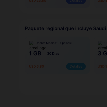
USD 23.80
Detalles
USD 3
Paquete regional que incluye Saudi
Oriente Medio (10+ países)
O
1 GB
3 
30 Días
USD 6.80
Detalles
USD 1