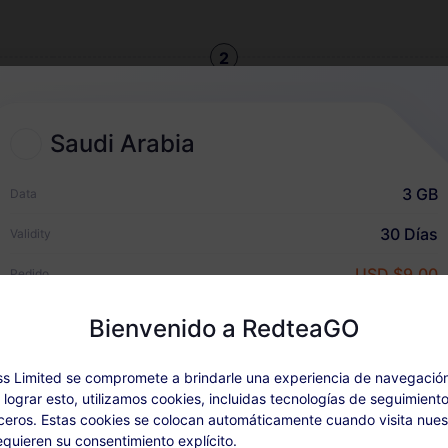
2
Elegir un plan eSIM
Selecciona y compra una eSIM
Saudi Arabia
para tus viajes internacionales
3 GB
Data
30 Días
Validity
USD $9.00
Pedido
Guía rápida
Bienvenido a RedteaGO
s Limited se compromete a brindarle una experiencia de navegació
Detalles del Plan
Cobertura y redes
a lograr esto, utilizamos cookies, incluidas tecnologías de seguimiento
eros. Estas cookies se colocan automáticamente cuando visita nuest
quieren su consentimiento explícito.