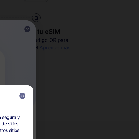
3
Instalar tu eSIM
Escanea el código QR para
activar tu eSIM
Aprende más
n segura y
 de sitios
ros sitios