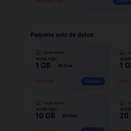
USD 1.00 / Día
Detalle
Paquete solo de datos
Saudi Arabia
S
1 GB
1 G
30 Días
USD 2.50
Detalles
USD 
Saudi Arabia
S
10 GB
20
60 Días