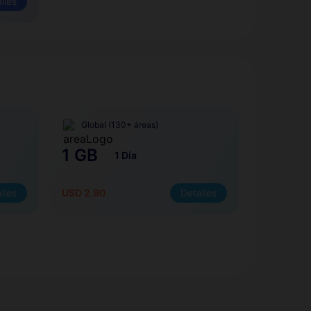
lles
Global (130+ áreas)
1 GB
1 Día
lles
USD 2.90
Detalles