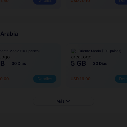
1.50
Detalles
USD 70.10
Deta
 Arabia
riente Medio (10+ países)
Oriente Medio (10+ países)
GB
5 GB
30 Días
30 Días
0.00
Detalles
USD 16.00
Deta
Más