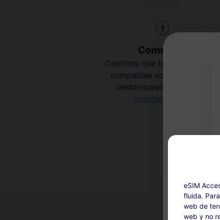
1
Comenzar
Confirma que tu dispositivo es
compatible con eSIM y está
desbloqueado
Verifica la
compatibilidad
eSIM Acces
fluida. Par
web de terc
web y no re