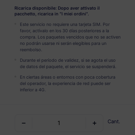
USD 5.00
Detalles
Ricarica disponibile: Dopo aver attivato il
pacchetto, ricarica in "I miei ordini".
Este servicio no requiere una tarjeta SIM. Por
Guayana Francesa
favor, actívalo en los 30 días posteriores a la
5 GB
30 Días
compra. Los paquetes vencidos que no se activen
no podrán usarse ni serán elegibles para un
USD 7.00
Detalles
reembolso.
Durante el período de validez, si se agota el uso
Guayana Francesa
de datos del paquete, el servicio se suspenderá.
10 GB
60 Días
En ciertas áreas o entornos con poca cobertura
del operador, la experiencia de red puede ser
USD 10.80
Detalles
inferior a 4G.
Paquete regional que incluye Guayana
Francesa
Cant.
América del Sur (15+ países)