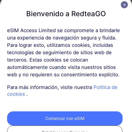
USD 51.00
Detalles
Bienvenido a RedteaGO
Más
eSIM Access Limited se compromete a brindarle
una experiencia de navegación segura y fluida.
Para lograr esto, utilizamos cookies, incluidas
tecnologías de seguimiento de sitios web de
terceros. Estas cookies se colocan
Obtén tu eSIM de
automáticamente cuando visita nuestros sitios
web y no requieren su consentimiento explícito.
RedteaGO en 3
Para más información, visite nuestra
Política de
pasos
cookies
.
Comenzar con eSIM