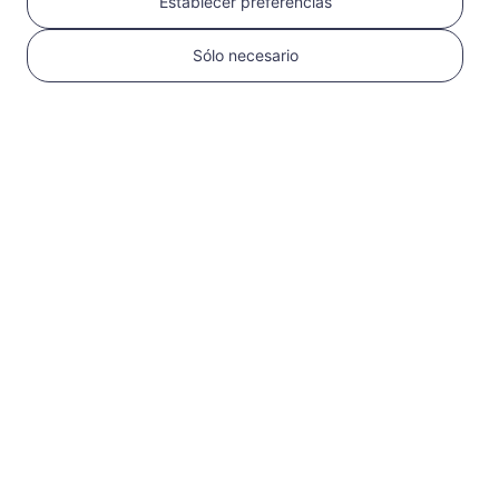
Establecer preferencias
Sólo necesario
1
Comenzar
Confirma que tu
dispositivo es
compatible con eSIM y
está desbloqueado
Verifica la
compatibilidad