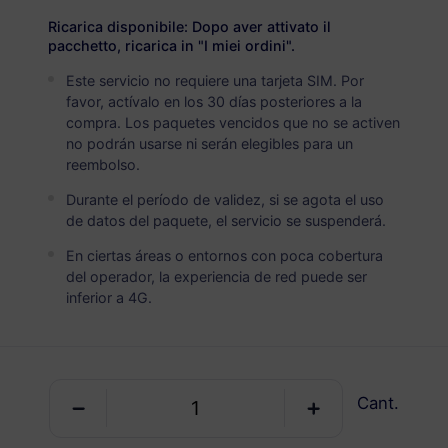
USD 17.00
Detalles
Ricarica disponibile: Dopo aver attivato il
pacchetto, ricarica in "I miei ordini".
Este servicio no requiere una tarjeta SIM. Por
Región del Caribe
favor, actívalo en los 30 días posteriores a la
5 GB
30 Días
compra. Los paquetes vencidos que no se activen
no podrán usarse ni serán elegibles para un
USD 28.00
Detalles
reembolso.
Durante el período de validez, si se agota el uso
Región del Caribe
de datos del paquete, el servicio se suspenderá.
10 GB
60 Días
En ciertas áreas o entornos con poca cobertura
del operador, la experiencia de red puede ser
USD 48.00
Detalles
inferior a 4G.
Región del Caribe
20 GB
90 Días
Cant.
USD 90.00
Detalles