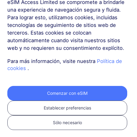
eSIM Access Limited se compromete a brindarle
una experiencia de navegación segura y fluida.
Para lograr esto, utilizamos cookies, incluidas
tecnologías de seguimiento de sitios web de
terceros. Estas cookies se colocan
automáticamente cuando visita nuestros sitios
web y no requieren su consentimiento explícito.
1
Para más información, visite nuestra
Política de
cookies
.
Comenzar
Confirma que tu
dispositivo es
Comenzar con eSIM
compatible con eSIM y
está desbloqueado
Establecer preferencias
Verifica la
Sólo necesario
compatibilidad