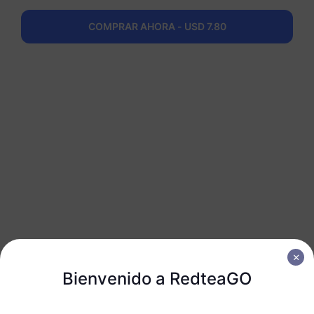
Región del Caribe
COMPRAR AHORA - USD 7.80
50 GB
180 Días
USD 213.00
Detalles
Obtén tu eSIM de
RedteaGO en 3
pasos
Bienvenido a RedteaGO