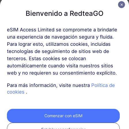
USD 50.00
Detalles
Bienvenido a RedteaGO
Más
eSIM Access Limited se compromete a brindarle
una experiencia de navegación segura y fluida.
Para lograr esto, utilizamos cookies, incluidas
tecnologías de seguimiento de sitios web de
terceros. Estas cookies se colocan
Obtén tu eSIM de
automáticamente cuando visita nuestros sitios
web y no requieren su consentimiento explícito.
RedteaGO en 3
Para más información, visite nuestra
Política de
pasos
cookies
.
Comenzar con eSIM