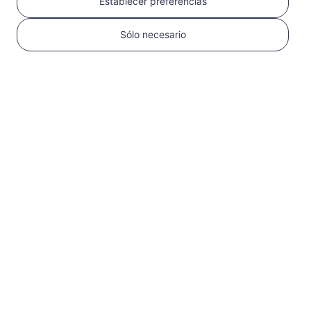
Establecer preferencias
Sólo necesario
1
Comenzar
Confirma que tu
dispositivo es
compatible con eSIM y
está desbloqueado
Verifica la
compatibilidad