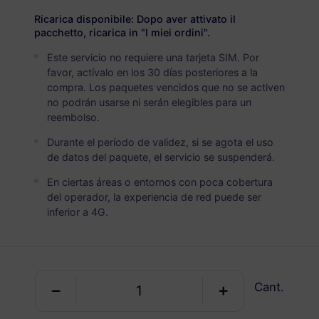
USD 23.50
Detalles
Ricarica disponibile: Dopo aver attivato il
pacchetto, ricarica in "I miei ordini".
Este servicio no requiere una tarjeta SIM. Por
Eswatini (Suazilandia)
favor, actívalo en los 30 días posteriores a la
5 GB
30 Días
compra. Los paquetes vencidos que no se activen
no podrán usarse ni serán elegibles para un
USD 37.00
Detalles
reembolso.
Durante el período de validez, si se agota el uso
Eswatini (Suazilandia)
de datos del paquete, el servicio se suspenderá.
10 GB
60 Días
En ciertas áreas o entornos con poca cobertura
del operador, la experiencia de red puede ser
USD 70.00
Detalles
inferior a 4G.
Paquete regional que incluye Eswatini
(Suazilandia)
Cant.
África (20+ países)