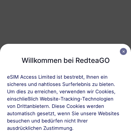
Vietnam
50 GB
180 Tage
USD 43.70
Details
Regionale Pakete einschlieBlich Vietnam
Willkommen bei RedteaGO
Asien (10+ Regionen)
100 MB
1 Tag
eSIM Access Limited ist bestrebt, Ihnen ein
USD 1.00
Details
sicheres und nahtloses Surferlebnis zu bieten.
Um dies zu erreichen, verwenden wir Cookies,
einschließlich Website-Tracking-Technologien
Asien (10+ Regionen)
von Drittanbietern. Diese Cookies werden
1 GB
30 Tage
automatisch gesetzt, wenn Sie unsere Websites
besuchen und bedürfen nicht Ihrer
USD 3.80
Details
ausdrücklichen Zustimmung.