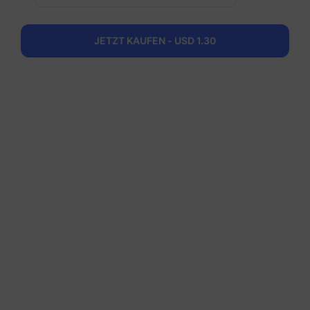
JETZT KAUFEN - USD 1.30
Vietnam
5 GB
30 Tage
USD 5.00
Details
Vietnam
10 GB
60 Tage
USD 8.00
Details
Vietnam
20 GB
90 Tage
USD 16.80
Details