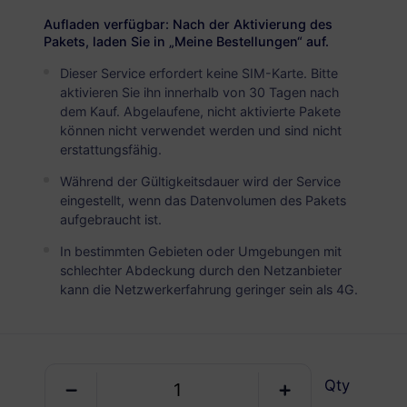
Vietnam
PREMIUM
Aufladen verfügbar: Nach der Aktivierung des
Unbegrenzte Daten
Pakets, laden Sie in „Meine Bestellungen“ auf.
Ideal für intensive Datennutzer
Dieser Service erfordert keine SIM-Karte. Bitte
aktivieren Sie ihn innerhalb von 30 Tagen nach
USD 5.90 / Tag
Details
dem Kauf. Abgelaufene, nicht aktivierte Pakete
können nicht verwendet werden und sind nicht
erstattungsfähig.
Nur Datenpaket
Während der Gültigkeitsdauer wird der Service
eingestellt, wenn das Datenvolumen des Pakets
Vietnam
aufgebraucht ist.
1 GB
30 Tage
In bestimmten Gebieten oder Umgebungen mit
schlechter Abdeckung durch den Netzanbieter
USD 1.30
Details
kann die Netzwerkerfahrung geringer sein als 4G.
Vietnam
3 GB
30 Tage
Qty
USD 3.00
Details