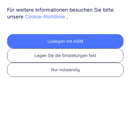
Für weitere Informationen besuchen Sie bitte
Asien (10+ Regionen)
unsere
Cookie-Richtlinie
.
3 GB
30 Tage
USD 9.10
Details
Loslegen mit eSIM
Asien (10+ Regionen)
Legen Sie die Einstellungen fest
5 GB
30 Tage
Nur notwendig
USD 14.00
Details
Mehr