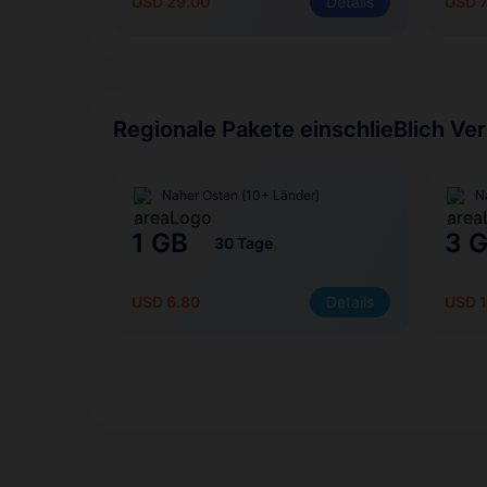
USD 29.00
Details
USD 
Regionale Pakete einschlieBlich Ve
Naher Osten (10+ Länder)
N
1 GB
3 
30 Tage
USD 6.80
Details
USD 1