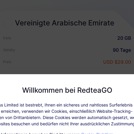
2
Vereinigte Arabische Emirate
eSIM-Plan wählen
20 GB
Wählen und kaufen Sie eine
Data
eSIM für Ihre internationale
90 Tage
Validity
Reise
USD $29.00
Preis
Wie es funktioniert
Willkommen bei RedteaGO
Pläne Details
Abdeckung und Netzwe
 Limited ist bestrebt, Ihnen ein sicheres und nahtloses Surferlebnis 
erreichen, verwenden wir Cookies, einschließlich Website-Tracking-
fügbar: Nach der Aktivierung des Pakets, laden Sie in „Meine Bestel
en von Drittanbietern. Diese Cookies werden automatisch gesetzt, w
sites besuchen und bedürfen nicht Ihrer ausdrücklichen Zustimmun
Hinweis: Bitte kaufen und aktivieren Sie Ihren Tarif unbedingt, bevor 
n Arabischen Emirate reisen, da lokale Vorschriften den Zugriff auf 