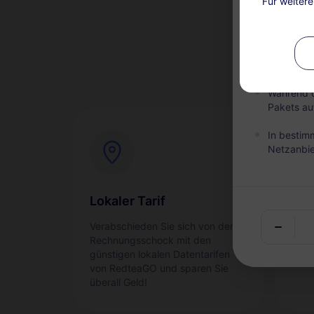
Für weiter
nach der 
Dieser Ser
nach dem 
sind nicht
Während d
Pakets au
In bestim
Netzanbie
Lokaler Tarif
Sof
Verabschieden Sie sich von der
Akti
Rechnungsschock mit den
reib
günstigen lokalen Datentarifen
Ihre
von RedteaGO und sparen Sie
überall Geld!