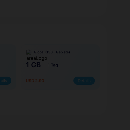
Global (130+ Gebiete)
1 GB
1 Tag
ails
USD 2.90
Details