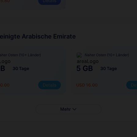
75.80
Details
reinigte Arabische Emirate
aher Osten (10+ Länder)
Naher Osten (10+ Länder)
GB
5 GB
30 Tage
30 Tage
0.00
Details
USD 16.00
Det
Mehr