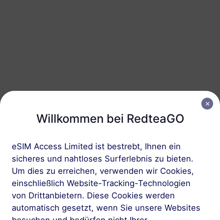
Thailand
50 GB
10 Tage
USD 7.99
Details
Thailand
50 GB
180 Tage
USD 37.80
Details
Willkommen bei RedteaGO
eSIM Access Limited ist bestrebt, Ihnen ein
Regionale Pakete einschlieBlich Thailand
sicheres und nahtloses Surferlebnis zu bieten.
Um dies zu erreichen, verwenden wir Cookies,
Asien (10+ Regionen)
einschließlich Website-Tracking-Technologien
100 MB
1 Tag
von Drittanbietern. Diese Cookies werden
USD 1.00
Details
automatisch gesetzt, wenn Sie unsere Websites