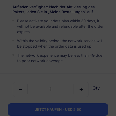
Thailand
PREMIUM
Aufladen verfügbar: Nach der Aktivierung des
Unbegrenzte Daten
Pakets, laden Sie in „Meine Bestellungen“ auf.
Ideal für intensive Datennutzer
Please activate your data plan within 30 days, it
will not be available and refundable after the order
USD 4.90 / Tag
Details
expires.
Within the validity period, the network service will
be stopped when the order data is used up.
Nur Datenpaket
The network experience may be less than 4G due
to poor network coverage.
Thailand
1 GB
30 Tage
USD 2.50
Details
Qty
Thailand
3 GB
30 Tage
JETZT KAUFEN - USD 2.50
USD 4.90
Details