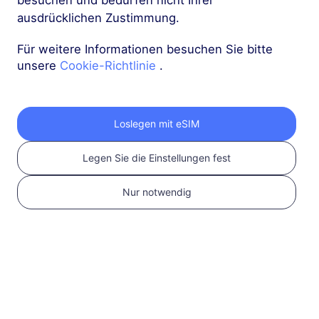
besuchen und bedürfen nicht Ihrer
ausdrücklichen Zustimmung.
Asien (10+ Regionen)
Für weitere Informationen besuchen Sie bitte
1 GB
30 Tage
unsere
Cookie-Richtlinie
.
USD 3.80
Details
Asien (10+ Regionen)
Loslegen mit eSIM
3 GB
30 Tage
Legen Sie die Einstellungen fest
USD 9.10
Details
Nur notwendig
Asien (10+ Regionen)
5 GB
30 Tage
USD 14.00
Details
Mehr