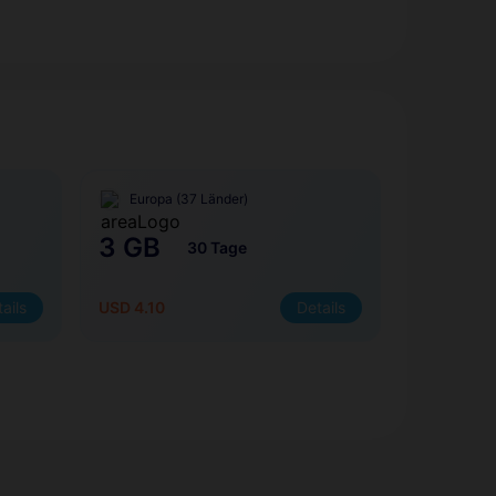
Europa (37 Länder)
3 GB
30 Tage
ails
USD 4.10
Details