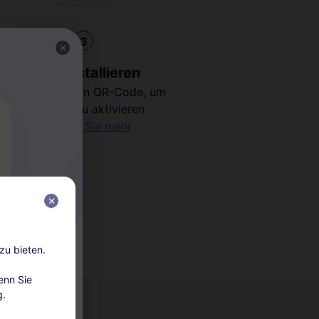
3
eSIM installieren
Scannen Sie den QR-Code, um
Ihre eSIM zu aktivieren
Erfahren Sie mehr
zu bieten.
rtung
enn Sie
g.
lungen“ auf.