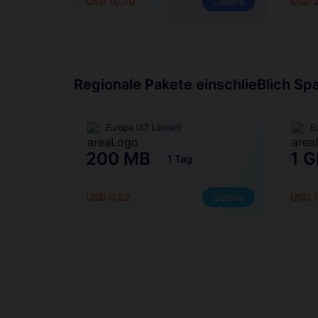
USD 10.70
Details
USD 
Regionale Pakete einschlieBlich Sp
Europa (37 Länder)
E
200 MB
1 G
1 Tag
USD 0.52
Details
USD 1