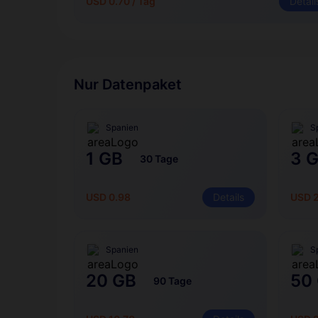
USD 0.70 / Tag
Detail
Nur Datenpaket
Spanien
S
1 GB
3 
30 Tage
USD 0.98
Details
USD 
Spanien
S
20 GB
50
90 Tage