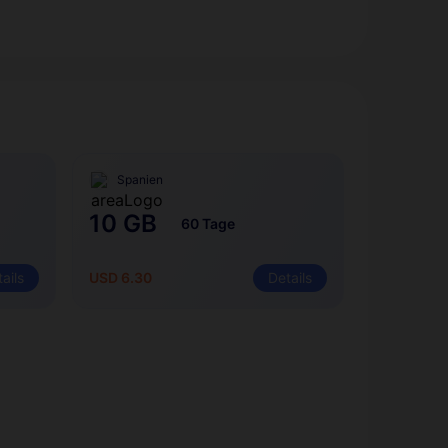
Spanien
10 GB
60 Tage
ails
USD 6.30
Details