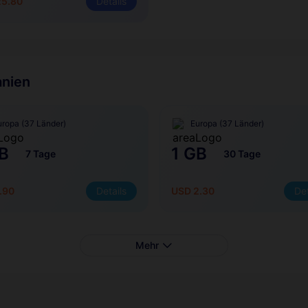
25.80
Details
anien
uropa (37 Länder)
Europa (37 Länder)
B
1 GB
7 Tage
30 Tage
.90
Details
USD 2.30
Det
Mehr