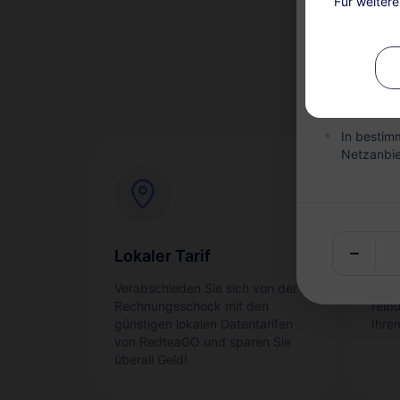
Für weiter
Dieser Ser
nach dem 
sind nicht
Während d
Pakets au
In bestim
Netzanbie
Lokaler Tarif
Sof
Verabschieden Sie sich von der
Akti
Rechnungsschock mit den
reib
günstigen lokalen Datentarifen
Ihre
von RedteaGO und sparen Sie
überall Geld!