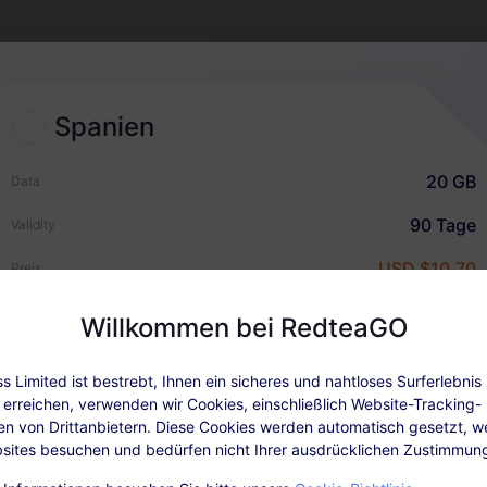
2
eSIM-Plan wählen
Spanien
Wählen und kaufen Sie eine
eSIM für Ihre internationale
20 GB
Data
Reise
90 Tage
Validity
USD $10.70
Preis
Wie es funktioniert
Willkommen bei RedteaGO
 Limited ist bestrebt, Ihnen ein sicheres und nahtloses Surferlebnis 
ne Details
Abdeckung und Netzwerke
Nutzerbewe
erreichen, verwenden wir Cookies, einschließlich Website-Tracking-
en von Drittanbietern. Diese Cookies werden automatisch gesetzt, w
sites besuchen und bedürfen nicht Ihrer ausdrücklichen Zustimmun
fügbar: Nach der Aktivierung des Pakets, laden Sie in „Meine Bestel