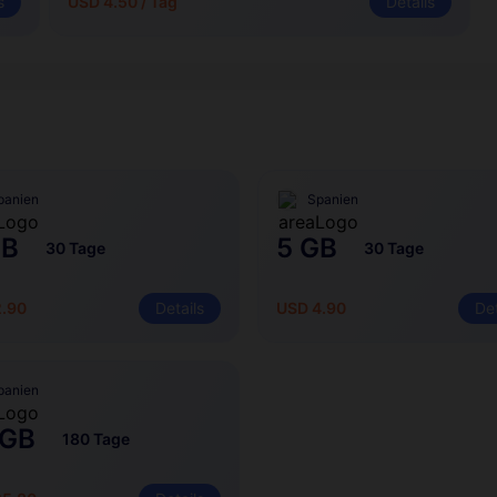
s
USD 4.50 / Tag
Details
panien
Spanien
GB
5 GB
30 Tage
30 Tage
2.90
Details
USD 4.90
Det
panien
 GB
180 Tage