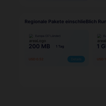
Regionale Pakete einschlieBlich R
Europa (37 Länder)
E
200 MB
1 G
1 Tag
USD 0.52
Details
USD 1