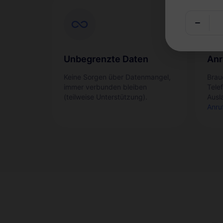
Unbegrenzte Daten
Anr
Keine Sorgen über Datenmangel,
Brau
immer verbunden bleiben
Tele
(teilweise Unterstützung).
Ausl
Anru