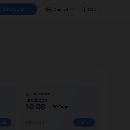
Einloggen
USD
Deutsch
Rumänien
10 GB
60 Tage
ails
USD 6.30
Details