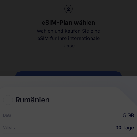
2
eSIM-Plan wählen
Wählen und kaufen Sie eine
eSIM für Ihre internationale
Reise
Wie es funktioniert
Rumänien
5 GB
Data
30 Tage
Validity