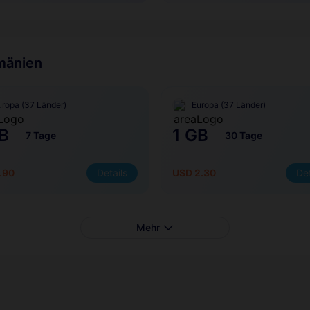
umänien
uropa (37 Länder)
Europa (37 Länder)
B
1 GB
7 Tage
30 Tage
.90
Details
USD 2.30
Det
Mehr