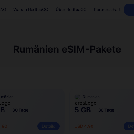
FAQ
Warum RedteaGO
Über RedteaGO
Partnerschaft
Rumänien eSIM-Pakete
umänien
Rumänien
GB
5 GB
30 Tage
30 Tage
2.90
Details
USD 4.90
Det