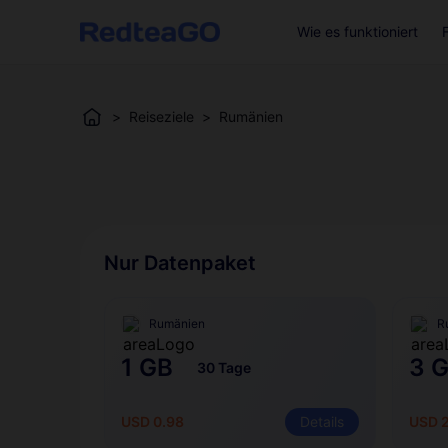
Wie es funktioniert
>
Reiseziele
>
Rumänien
Nur Datenpaket
Rumänien
R
1 GB
3 
30 Tage
USD 0.98
Details
USD 