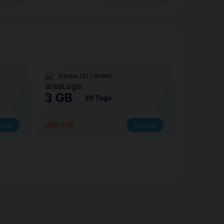
Europa (37 Länder)
3 GB
30 Tage
ails
USD 4.10
Details