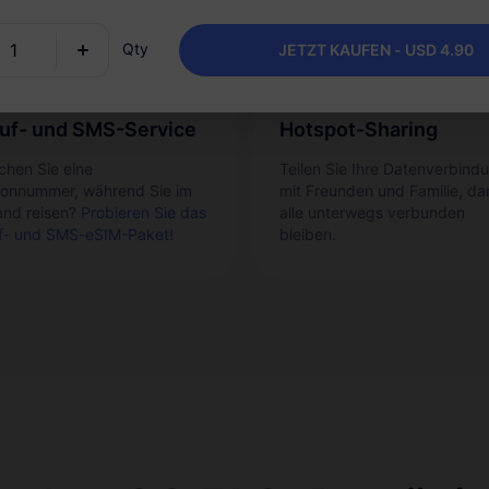
Qty
JETZT KAUFEN - USD 4.90
uf- und SMS-Service
Hotspot-Sharing
chen Sie eine
Teilen Sie Ihre Datenverbind
fonnummer, während Sie im
mit Freunden und Familie, da
and reisen?
Probieren Sie das
alle unterwegs verbunden
f- und SMS-eSIM-Paket!
bleiben.