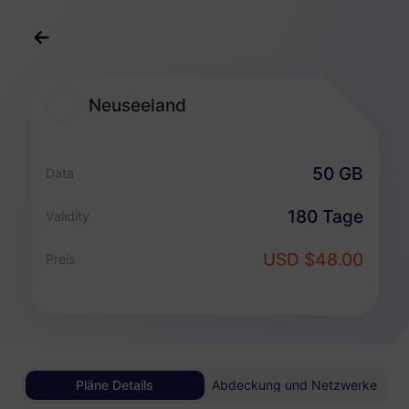
Deutsch
USD
>
Reiseziele
>
Neuseeland
Neuseeland
Neuseeland eSIM-Pakete
50 GB
Data
Nur Datenpaket
180 Tage
Validity
Neuseeland
USD $48.00
Preis
1 GB
30 Tage
USD 1.80
Details
Neuseeland
Pläne Details
Abdeckung und Netzwerke
3 GB
30 Tage