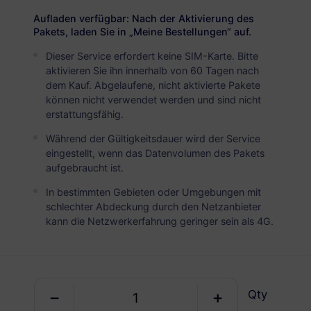
USD 5.20
Details
Aufladen verfügbar: Nach der Aktivierung des
Pakets, laden Sie in „Meine Bestellungen“ auf.
Dieser Service erfordert keine SIM-Karte. Bitte
Neuseeland
aktivieren Sie ihn innerhalb von 60 Tagen nach
5 GB
30 Tage
dem Kauf. Abgelaufene, nicht aktivierte Pakete
können nicht verwendet werden und sind nicht
USD 7.00
Details
erstattungsfähig.
Während der Gültigkeitsdauer wird der Service
Neuseeland
eingestellt, wenn das Datenvolumen des Pakets
aufgebraucht ist.
10 GB
60 Tage
In bestimmten Gebieten oder Umgebungen mit
USD 12.00
Details
schlechter Abdeckung durch den Netzanbieter
kann die Netzwerkerfahrung geringer sein als 4G.
Neuseeland
20 GB
90 Tage
USD 20.00
Details
Qty