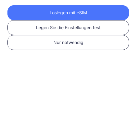
Holen Sie sich Ihre
Loslegen mit eSIM
RedteaGO eSIM in 3
Legen Sie die Einstellungen fest
Schritten
Nur notwendig
1