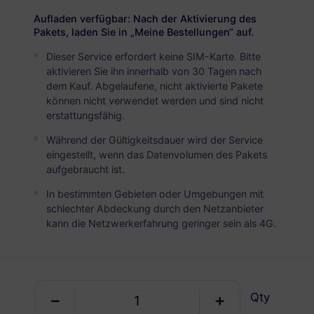
USD 2.90
Details
Aufladen verfügbar: Nach der Aktivierung des
Pakets, laden Sie in „Meine Bestellungen“ auf.
Dieser Service erfordert keine SIM-Karte. Bitte
Niederlande
aktivieren Sie ihn innerhalb von 30 Tagen nach
5 GB
30 Tage
dem Kauf. Abgelaufene, nicht aktivierte Pakete
können nicht verwendet werden und sind nicht
USD 4.90
Details
erstattungsfähig.
Während der Gültigkeitsdauer wird der Service
Niederlande
eingestellt, wenn das Datenvolumen des Pakets
aufgebraucht ist.
10 GB
60 Tage
In bestimmten Gebieten oder Umgebungen mit
USD 5.40
Details
schlechter Abdeckung durch den Netzanbieter
kann die Netzwerkerfahrung geringer sein als 4G.
Niederlande
20 GB
90 Tage
USD 10.80
Details
Qty