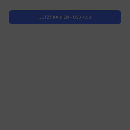
Niederlande
JETZT KAUFEN - USD 4.90
50 GB
180 Tage
USD 30.27
Details
Regionale Pakete einschlieBlich Niederlande
Europa (37 Länder)
200 MB
1 Tag
USD 0.52
Details
Europa (37 Länder)
1 GB
7 Tage
USD 1.90
Details