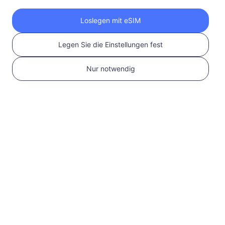
Holen Sie sich Ihre
Loslegen mit eSIM
RedteaGO eSIM in 3
Legen Sie die Einstellungen fest
Schritten
Nur notwendig
1