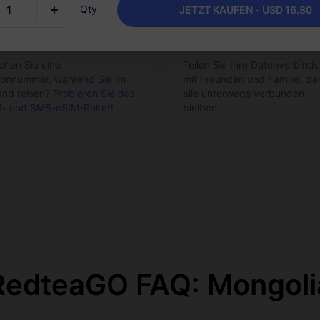
Qty
JETZT KAUFEN - USD 16.80
uf- und SMS-Service
Hotspot-Sharing
chen Sie eine
Teilen Sie Ihre Datenverbind
fonnummer, während Sie im
mit Freunden und Familie, da
and reisen?
Probieren Sie das
alle unterwegs verbunden
f- und SMS-eSIM-Paket!
bleiben.
RedteaGO FAQ: Mongoli