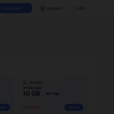
Einloggen
USD
Deutsch
Mongolia
10 GB
60 Tage
ails
USD 35.80
Details