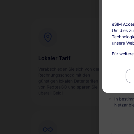
eSIM Access
Um dies zu 
Technologi
unsere Web
Aufladen ver
Für weiter
Dieser Ser
Lokaler Tarif
Sof
nach dem 
Verabschieden Sie sich von der
Akti
sind nicht
Rechnungsschock mit den
reib
günstigen lokalen Datentarifen
Ihre
Während d
von RedteaGO und sparen Sie
Pakets au
überall Geld!
In bestim
Netzanbie