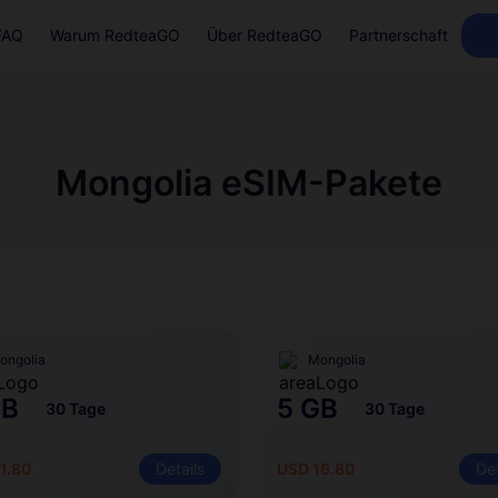
FAQ
Warum RedteaGO
Über RedteaGO
Partnerschaft
Mongolia eSIM-Pakete
ongolia
Mongolia
GB
5 GB
30 Tage
30 Tage
1.80
Details
USD 16.80
Det