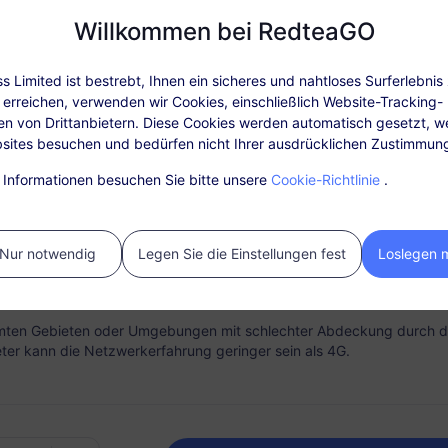
Willkommen bei RedteaGO
 Limited ist bestrebt, Ihnen ein sicheres und nahtloses Surferlebnis 
Pläne Details
Abdeckung und Netzwe
erreichen, verwenden wir Cookies, einschließlich Website-Tracking-
en von Drittanbietern. Diese Cookies werden automatisch gesetzt, w
sites besuchen und bedürfen nicht Ihrer ausdrücklichen Zustimmun
fügbar: Nach der Aktivierung des Pakets, laden Sie in „Meine Bestel
e Informationen besuchen Sie bitte unsere
Cookie-Richtlinie
.
vice erfordert keine SIM-Karte. Bitte aktivieren Sie ihn innerhalb vo
ortige Konnektivität
Aufladeoption
Kauf. Abgelaufene, nicht aktivierte Pakete können nicht verwendet
vieren Sie Ihre eSIM
Laden Sie Ihren Datentarif be
 erstattungsfähig.
ungslos und schnell direkt von
Bedarf einfach auf und behal
Nur notwendig
Legen Sie die Einstellungen fest
Loslegen 
m Telefon aus.
Sie für jedes Ziel ein Paket.
er Gültigkeitsdauer wird der Service eingestellt, wenn das Datenvo
fgebraucht ist.
mten Gebieten oder Umgebungen mit schlechter Abdeckung durch 
ter kann die Netzwerkerfahrung geringer sein als 4G.