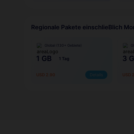
Regionale Pakete einschlieBlich Mo
Global (130+ Gebiete)
G
1 GB
3 
1 Tag
USD 2.90
Details
USD 2