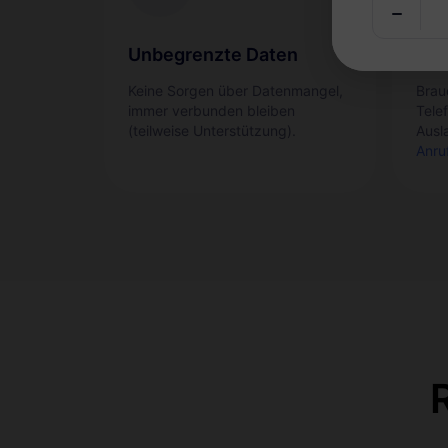
Unbegrenzte Daten
Anr
Keine Sorgen über Datenmangel,
Brau
immer verbunden bleiben
Tele
(teilweise Unterstützung).
Ausl
Anru