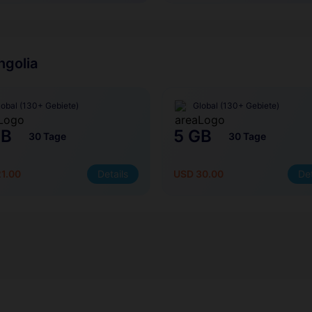
ngolia
lobal (130+ Gebiete)
Global (130+ Gebiete)
GB
5 GB
30 Tage
30 Tage
1.00
Details
USD 30.00
Det