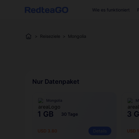
Wie es funktioniert
>
Reiseziele
>
Mongolia
Nur Datenpaket
Mongolia
M
1 GB
3 
30 Tage
USD 3.80
Details
USD 1