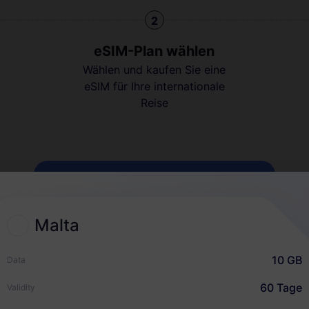
2
eSIM-Plan wählen
Wählen und kaufen Sie eine
eSIM für Ihre internationale
Reise
Wie es funktioniert
Malta
10 GB
Data
60 Tage
Validity