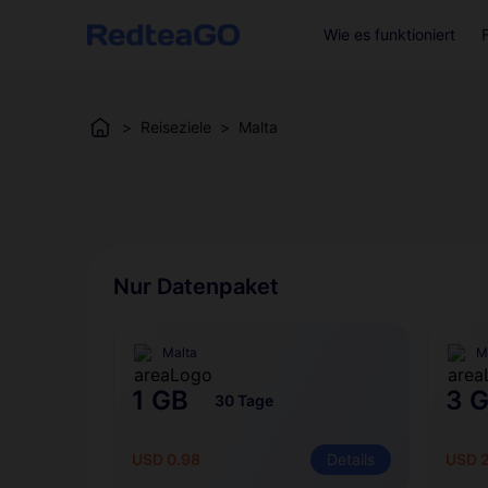
Wie es funktioniert
>
Reiseziele
>
Malta
Nur Datenpaket
Malta
M
1 GB
3 
30 Tage
USD 0.98
Details
USD 