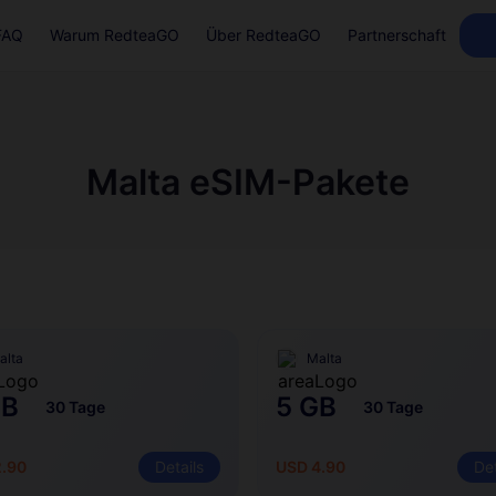
FAQ
Warum RedteaGO
Über RedteaGO
Partnerschaft
Malta eSIM-Pakete
alta
Malta
GB
5 GB
30 Tage
30 Tage
2.90
Details
USD 4.90
Det