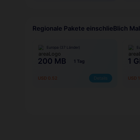
Regionale Pakete einschlieBlich Mal
Europa (37 Länder)
E
200 MB
1 G
1 Tag
USD 0.52
Details
USD 1