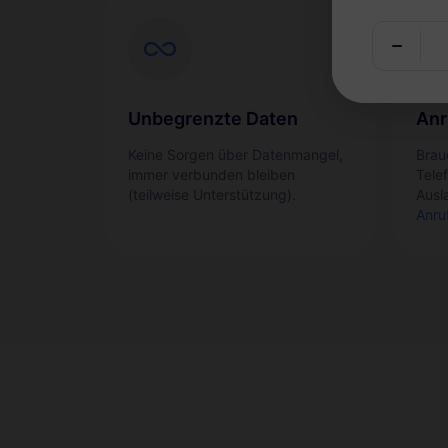
Unbegrenzte Daten
Anr
Keine Sorgen über Datenmangel,
Brau
immer verbunden bleiben
Tele
(teilweise Unterstützung).
Ausl
Anru