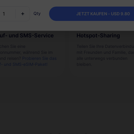
Qty
JETZT KAUFEN - USD 9.80
uf- und SMS-Service
Hotspot-Sharing
chen Sie eine
Teilen Sie Ihre Datenverbind
fonnummer, während Sie im
mit Freunden und Familie, da
and reisen?
Probieren Sie das
alle unterwegs verbunden
f- und SMS-eSIM-Paket!
bleiben.