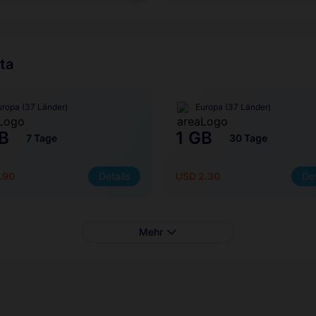
ta
uropa (37 Länder)
Europa (37 Länder)
B
1 GB
7 Tage
30 Tage
.90
Details
USD 2.30
Det
Mehr