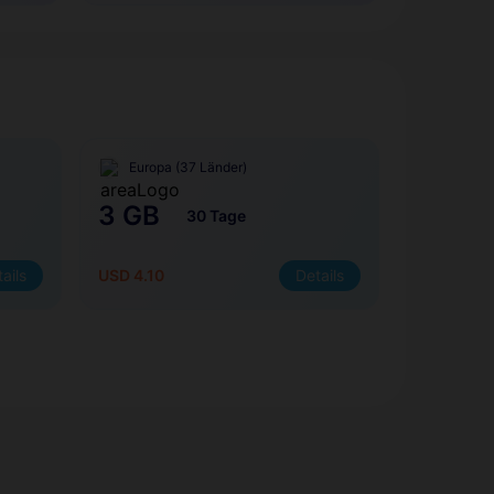
Europa (37 Länder)
3 GB
30 Tage
ails
USD 4.10
Details