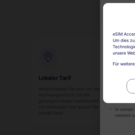
eSIM Access
Um dies zu 
Technologi
unsere Web
Aufladen ver
Für weiter
This servi
days afte
Lokaler Tarif
Sof
refundabl
Verabschieden Sie sich von der
Akti
Within the
Rechnungsschock mit den
reib
the plan i
günstigen lokalen Datentarifen
Ihre
von RedteaGO und sparen Sie
In certai
überall Geld!
network e