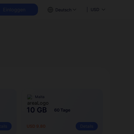
Einloggen
USD
Deutsch
Malta
10 GB
60 Tage
ails
USD 9.80
Details