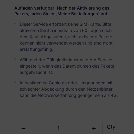
USD 2.90
Details
Aufladen verfügbar: Nach der Aktivierung des
Pakets, laden Sie in „Meine Bestellungen“ auf.
Dieser Service erfordert keine SIM-Karte. Bitte
Italien
aktivieren Sie ihn innerhalb von 60 Tagen nach
5 GB
30 Tage
dem Kauf. Abgelaufene, nicht aktivierte Pakete
können nicht verwendet werden und sind nicht
USD 4.90
Details
erstattungsfähig.
Während der Gültigkeitsdauer wird der Service
Italien
eingestellt, wenn das Datenvolumen des Pakets
aufgebraucht ist.
10 GB
60 Tage
In bestimmten Gebieten oder Umgebungen mit
USD 7.40
Details
schlechter Abdeckung durch den Netzanbieter
kann die Netzwerkerfahrung geringer sein als 4G.
Italien
20 GB
90 Tage
USD 8.90
Details
Qty