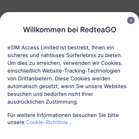
Europa (37 Länder)
Willkommen bei RedteaGO
1 GB
30 Tage
USD 2.30
Details
eSIM Access Limited ist bestrebt, Ihnen ein
sicheres und nahtloses Surferlebnis zu bieten.
Europa (37 Länder)
Um dies zu erreichen, verwenden wir Cookies,
3 GB
einschließlich Website-Tracking-Technologien
30 Tage
von Drittanbietern. Diese Cookies werden
USD 4.10
Details
automatisch gesetzt, wenn Sie unsere Websites
besuchen und bedürfen nicht Ihrer
Mehr
ausdrücklichen Zustimmung.
Für weitere Informationen besuchen Sie bitte
unsere
Cookie-Richtlinie
.