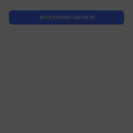
Italien
JETZT KAUFEN - USD 26.70
50 GB
180 Tage
USD 26.70
Details
Regionale Pakete einschlieBlich Italien
Europa (37 Länder)
200 MB
1 Tag
USD 0.52
Details
Europa (37 Länder)
1 GB
7 Tage
USD 1.90
Details