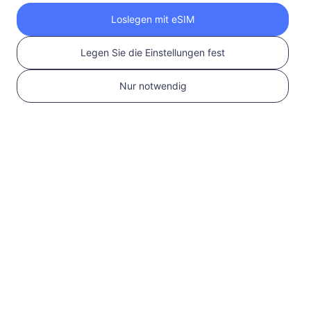
Holen Sie sich Ihre
Loslegen mit eSIM
RedteaGO eSIM in 3
Legen Sie die Einstellungen fest
Schritten
Nur notwendig
1