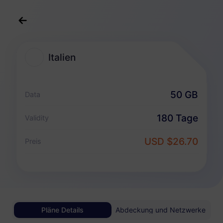
Deutsch
USD
>
Reiseziele
>
Italien
Italien
Italien eSIM-Pakete
50 GB
Data
Nur Datenpaket
180 Tage
Validity
Italien
USD $26.70
Preis
1 GB
30 Tage
USD 0.98
Details
Italien
Pläne Details
Abdeckung und Netzwerke
3 GB
30 Tage