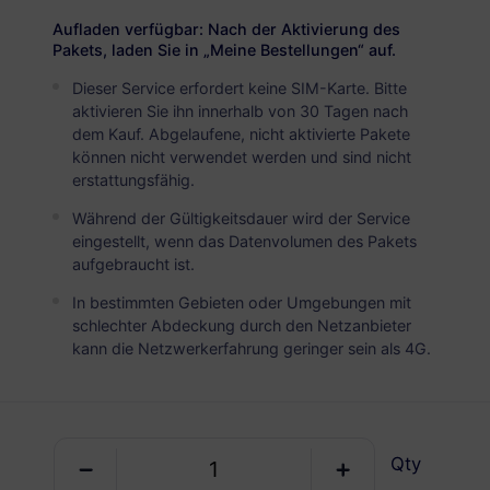
USD 6.20
Details
Aufladen verfügbar: Nach der Aktivierung des
Pakets, laden Sie in „Meine Bestellungen“ auf.
Dieser Service erfordert keine SIM-Karte. Bitte
Indien
aktivieren Sie ihn innerhalb von 30 Tagen nach
5 GB
30 Tage
dem Kauf. Abgelaufene, nicht aktivierte Pakete
können nicht verwendet werden und sind nicht
USD 10.30
Details
erstattungsfähig.
Während der Gültigkeitsdauer wird der Service
Indien
eingestellt, wenn das Datenvolumen des Pakets
aufgebraucht ist.
10 GB
60 Tage
In bestimmten Gebieten oder Umgebungen mit
USD 19.90
Details
schlechter Abdeckung durch den Netzanbieter
kann die Netzwerkerfahrung geringer sein als 4G.
Regionale Pakete einschlieBlich Indien
Global (130+ Gebiete)
Qty