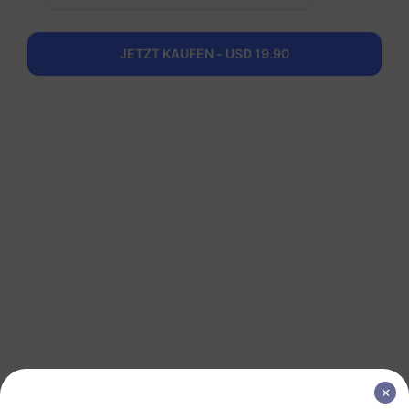
1 GB
1 Tag
USD 2.90
Details
JETZT KAUFEN - USD 19.90
Global (130+ Gebiete)
3 GB
30 Tage
USD 21.00
Details
Global (130+ Gebiete)
5 GB
30 Tage
USD 30.00
Details
Global (130+ Gebiete)
10 GB
365 Tage
USD 55.00
Details