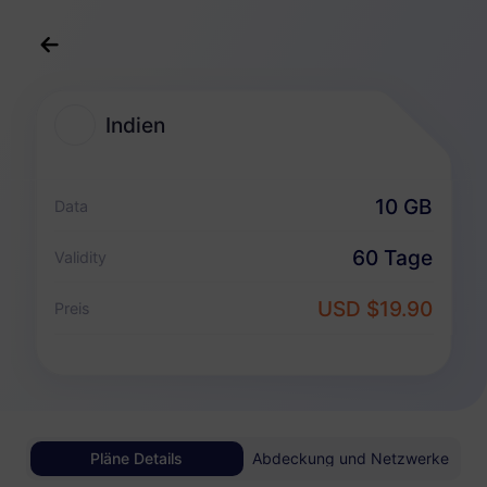
Deutsch
USD
>
Reiseziele
>
Indien
Indien
Indien eSIM-Pakete
10 GB
Data
Nur Datenpaket
60 Tage
Validity
Indien
USD $19.90
Preis
1 GB
30 Tage
USD 2.80
Details
Indien
Pläne Details
Abdeckung und Netzwerke
3 GB
30 Tage