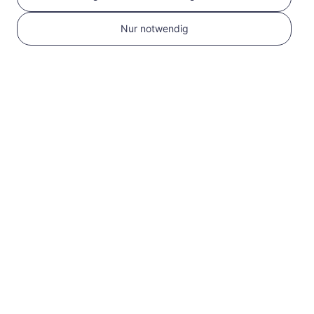
Nur notwendig
1
Erste Schritte
Bestätigen Sie, dass
Ihr Gerät eSIM-
kompatibel und
entsperrt ist
Überprüfen Sie die
Kompatibilität