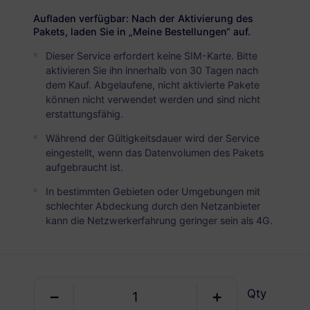
USD 14.90
Details
Aufladen verfügbar: Nach der Aktivierung des
Pakets, laden Sie in „Meine Bestellungen“ auf.
Dieser Service erfordert keine SIM-Karte. Bitte
Guyana
aktivieren Sie ihn innerhalb von 30 Tagen nach
5 GB
30 Tage
dem Kauf. Abgelaufene, nicht aktivierte Pakete
können nicht verwendet werden und sind nicht
USD 24.80
Details
erstattungsfähig.
Während der Gültigkeitsdauer wird der Service
Guyana
eingestellt, wenn das Datenvolumen des Pakets
aufgebraucht ist.
10 GB
60 Tage
In bestimmten Gebieten oder Umgebungen mit
USD 45.00
Details
schlechter Abdeckung durch den Netzanbieter
kann die Netzwerkerfahrung geringer sein als 4G.
Regionale Pakete einschlieBlich Guyana
Südamerika (15+ Länder)
Qty