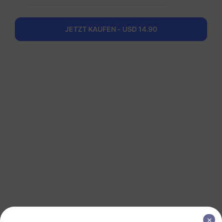
1 GB
30 Tage
USD 6.00
Details
JETZT KAUFEN - USD 14.90
Südamerika (15+ Länder)
3 GB
30 Tage
USD 16.00
Details
Südamerika (15+ Länder)
5 GB
30 Tage
USD 26.00
Details
Südamerika (15+ Länder)
10 GB
60 Tage
USD 51.00
Details