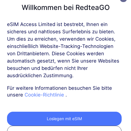
Willkommen bei RedteaGO
Mehr
eSIM Access Limited ist bestrebt, Ihnen ein
sicheres und nahtloses Surferlebnis zu bieten.
Um dies zu erreichen, verwenden wir Cookies,
einschließlich Website-Tracking-Technologien
von Drittanbietern. Diese Cookies werden
Holen Sie sich Ihre
automatisch gesetzt, wenn Sie unsere Websites
besuchen und bedürfen nicht Ihrer
RedteaGO eSIM in 3
ausdrücklichen Zustimmung.
Schritten
Für weitere Informationen besuchen Sie bitte
unsere
Cookie-Richtlinie
.
Loslegen mit eSIM