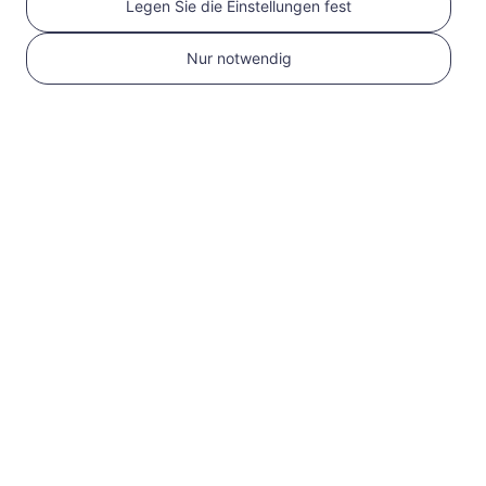
Legen Sie die Einstellungen fest
Nur notwendig
1
Erste Schritte
Bestätigen Sie, dass
Ihr Gerät eSIM-
kompatibel und
entsperrt ist
Überprüfen Sie die
Kompatibilität