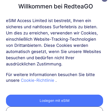
Willkommen bei RedteaGO
Mehr
eSIM Access Limited ist bestrebt, Ihnen ein
sicheres und nahtloses Surferlebnis zu bieten.
Um dies zu erreichen, verwenden wir Cookies,
einschließlich Website-Tracking-Technologien
von Drittanbietern. Diese Cookies werden
Holen Sie sich Ihre
automatisch gesetzt, wenn Sie unsere Websites
besuchen und bedürfen nicht Ihrer
RedteaGO eSIM in 3
ausdrücklichen Zustimmung.
Schritten
Für weitere Informationen besuchen Sie bitte
unsere
Cookie-Richtlinie
.
Loslegen mit eSIM