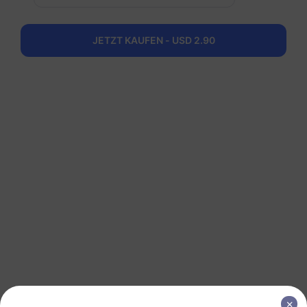
200 MB
1 Tag
USD 0.52
Details
JETZT KAUFEN - USD 2.90
Europa (37 Länder)
1 GB
7 Tage
USD 1.90
Details
Europa (37 Länder)
1 GB
30 Tage
USD 2.30
Details
Europa (37 Länder)
3 GB
30 Tage
USD 4.10
Details