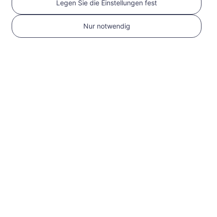
Legen Sie die Einstellungen fest
Nur notwendig
1
Erste Schritte
Bestätigen Sie, dass
Ihr Gerät eSIM-
kompatibel und
entsperrt ist
Überprüfen Sie die
Kompatibilität