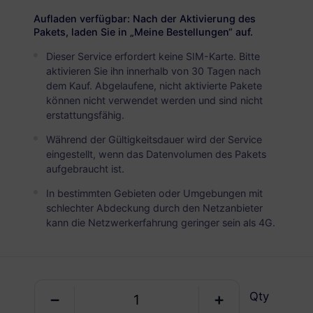
USD 2.90
Details
Aufladen verfügbar: Nach der Aktivierung des
Pakets, laden Sie in „Meine Bestellungen“ auf.
Dieser Service erfordert keine SIM-Karte. Bitte
Finnland
aktivieren Sie ihn innerhalb von 30 Tagen nach
5 GB
30 Tage
dem Kauf. Abgelaufene, nicht aktivierte Pakete
können nicht verwendet werden und sind nicht
USD 4.90
Details
erstattungsfähig.
Während der Gültigkeitsdauer wird der Service
Finnland
eingestellt, wenn das Datenvolumen des Pakets
aufgebraucht ist.
10 GB
60 Tage
In bestimmten Gebieten oder Umgebungen mit
USD 6.30
Details
schlechter Abdeckung durch den Netzanbieter
kann die Netzwerkerfahrung geringer sein als 4G.
Regionale Pakete einschlieBlich Finnland
Europa (37 Länder)
Qty