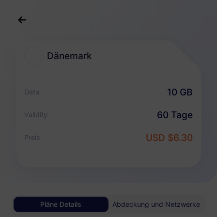
Deutsch
USD
>
Reiseziele
>
Dänemark
Dänemark
Dänemark eSIM-Pakete
10 GB
Data
Nur Datenpaket
60 Tage
Validity
Dänemark
USD $6.30
Preis
1 GB
30 Tage
USD 0.98
Details
Dänemark
Pläne Details
Abdeckung und Netzwerke
3 GB
30 Tage