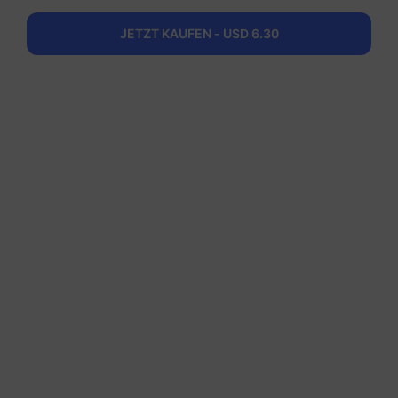
Dänemark
JETZT KAUFEN - USD 6.30
50 GB
180 Tage
USD 28.10
Details
Regionale Pakete einschlieBlich Dänemark
Europa (37 Länder)
200 MB
1 Tag
USD 0.52
Details
Europa (37 Länder)
1 GB
7 Tage
USD 1.90
Details