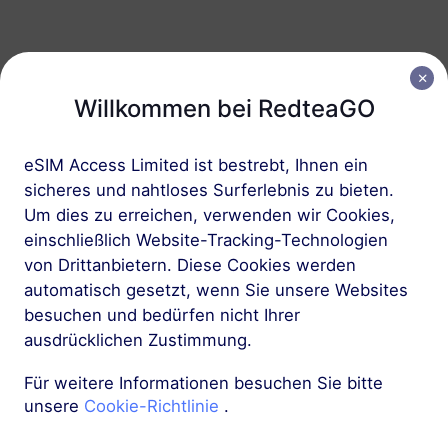
Europa (37 Länder)
1 GB
30 Tage
Willkommen bei RedteaGO
USD 2.30
Details
eSIM Access Limited ist bestrebt, Ihnen ein
sicheres und nahtloses Surferlebnis zu bieten.
Europa (37 Länder)
Um dies zu erreichen, verwenden wir Cookies,
3 GB
30 Tage
einschließlich Website-Tracking-Technologien
USD 4.10
Details
von Drittanbietern. Diese Cookies werden
automatisch gesetzt, wenn Sie unsere Websites
besuchen und bedürfen nicht Ihrer
Mehr
ausdrücklichen Zustimmung.
Für weitere Informationen besuchen Sie bitte
unsere
Cookie-Richtlinie
.