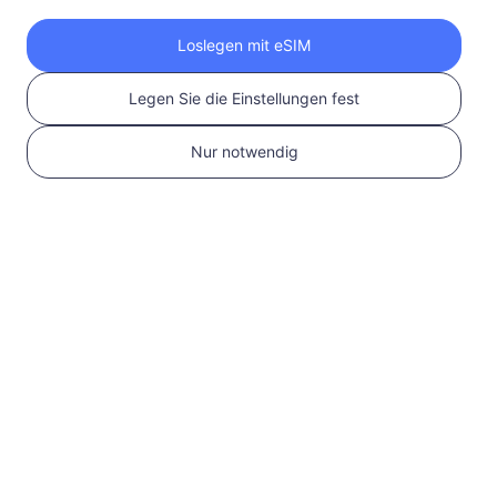
Holen Sie sich Ihre
Loslegen mit eSIM
RedteaGO eSIM in 3
Legen Sie die Einstellungen fest
Schritten
Nur notwendig
1