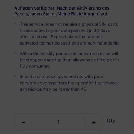
USD 2.90
Details
Aufladen verfügbar: Nach der Aktivierung des
Pakets, laden Sie in „Meine Bestellungen“ auf.
This service does not require a physical SIM card.
Dänemark
Please activate your data plan within 30 days
5 GB
30 Tage
after purchase. Expired plans that are not
activated cannot be used and are non-refundable.
USD 4.90
Details
Within the validity period, the network service will
be stopped once the data allowance of the plan is
Dänemark
fully consumed.
10 GB
60 Tage
In certain areas or environments with poor
network coverage from the operator, the network
USD 6.30
Details
experience may be lower than 4G
Dänemark
20 GB
90 Tage
Qty
USD 10.70
Details