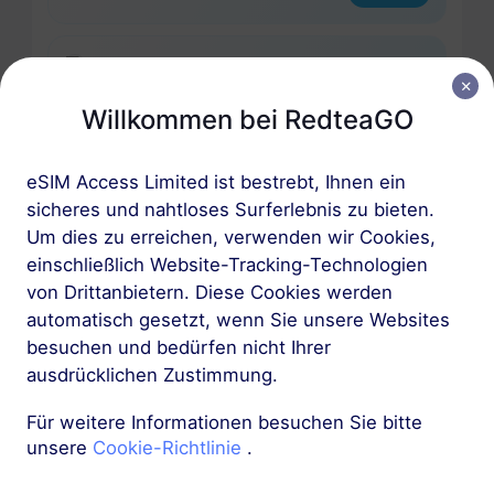
Europa (37 Länder)
1 GB
30 Tage
Willkommen bei RedteaGO
USD 2.30
Details
eSIM Access Limited ist bestrebt, Ihnen ein
sicheres und nahtloses Surferlebnis zu bieten.
Europa (37 Länder)
Um dies zu erreichen, verwenden wir Cookies,
3 GB
30 Tage
einschließlich Website-Tracking-Technologien
USD 4.10
Details
von Drittanbietern. Diese Cookies werden
automatisch gesetzt, wenn Sie unsere Websites
besuchen und bedürfen nicht Ihrer
Mehr
ausdrücklichen Zustimmung.
Für weitere Informationen besuchen Sie bitte
unsere
Cookie-Richtlinie
.