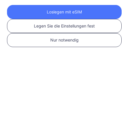
Holen Sie sich Ihre
Loslegen mit eSIM
RedteaGO eSIM in 3
Legen Sie die Einstellungen fest
Schritten
Nur notwendig
1