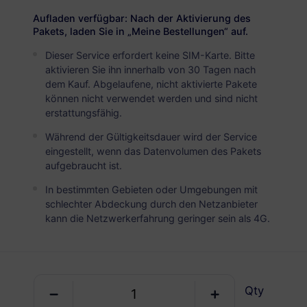
USD 20.00
Details
Aufladen verfügbar: Nach der Aktivierung des
Pakets, laden Sie in „Meine Bestellungen“ auf.
Dieser Service erfordert keine SIM-Karte. Bitte
Bermuda
aktivieren Sie ihn innerhalb von 30 Tagen nach
5 GB
30 Tage
dem Kauf. Abgelaufene, nicht aktivierte Pakete
können nicht verwendet werden und sind nicht
USD 33.30
Details
erstattungsfähig.
Während der Gültigkeitsdauer wird der Service
Bermuda
eingestellt, wenn das Datenvolumen des Pakets
aufgebraucht ist.
10 GB
60 Tage
In bestimmten Gebieten oder Umgebungen mit
USD 66.00
Details
schlechter Abdeckung durch den Netzanbieter
kann die Netzwerkerfahrung geringer sein als 4G.
Qty
Holen Sie sich Ihre