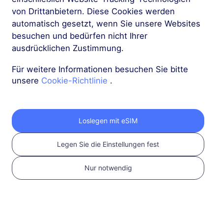
Bestätigen Sie, dass
von Drittanbietern. Diese Cookies werden
Ihr Gerät eSIM-
automatisch gesetzt, wenn Sie unsere Websites
kompatibel und
besuchen und bedürfen nicht Ihrer
entsperrt ist
ausdrücklichen Zustimmung.
Überprüfen Sie die
Kompatibilität
Für weitere Informationen besuchen Sie bitte
unsere
Cookie-Richtlinie
.
Loslegen mit eSIM
Legen Sie die Einstellungen fest
Nur notwendig
2
eSIM-Plan wählen