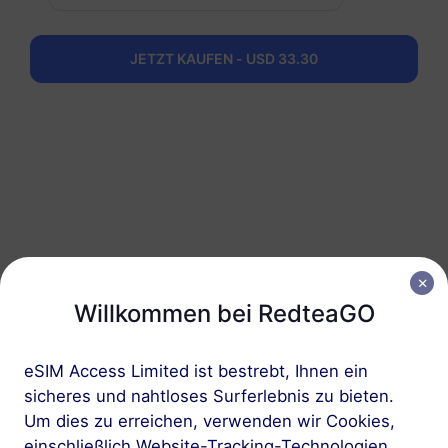
RedteaGO eSIM in 3
JETZT KAUFEN - USD 33.30
Schritten
Willkommen bei RedteaGO
1
eSIM Access Limited ist bestrebt, Ihnen ein
sicheres und nahtloses Surferlebnis zu bieten.
Erste Schritte
Um dies zu erreichen, verwenden wir Cookies,
einschließlich Website-Tracking-Technologien