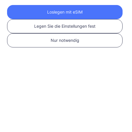
Holen Sie sich Ihre
Loslegen mit eSIM
RedteaGO eSIM in 3
Legen Sie die Einstellungen fest
Schritten
Nur notwendig
1