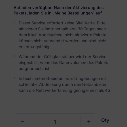
USD 6.55
Details
Aufladen verfügbar: Nach der Aktivierung des
Pakets, laden Sie in „Meine Bestellungen“ auf.
Dieser Service erfordert keine SIM-Karte. Bitte
Argentina
aktivieren Sie ihn innerhalb von 30 Tagen nach
5 GB
30 Tage
dem Kauf. Abgelaufene, nicht aktivierte Pakete
können nicht verwendet werden und sind nicht
USD 10.80
Details
erstattungsfähig.
Während der Gültigkeitsdauer wird der Service
Argentina
eingestellt, wenn das Datenvolumen des Pakets
aufgebraucht ist.
10 GB
60 Tage
In bestimmten Gebieten oder Umgebungen mit
USD 20.80
Details
schlechter Abdeckung durch den Netzanbieter
kann die Netzwerkerfahrung geringer sein als 4G.
Argentina
20 GB
90 Tage
USD 19.80
Details
Qty