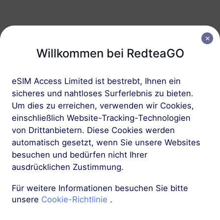
Südamerika (15+ Länder)
5 GB
30 Tage
Willkommen bei RedteaGO
USD 26.00
Details
eSIM Access Limited ist bestrebt, Ihnen ein
sicheres und nahtloses Surferlebnis zu bieten.
Südamerika (15+ Länder)
Um dies zu erreichen, verwenden wir Cookies,
10 GB
60 Tage
einschließlich Website-Tracking-Technologien
USD 51.00
Details
von Drittanbietern. Diese Cookies werden
automatisch gesetzt, wenn Sie unsere Websites
besuchen und bedürfen nicht Ihrer
Mehr
ausdrücklichen Zustimmung.
Für weitere Informationen besuchen Sie bitte
unsere
Cookie-Richtlinie
.