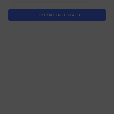
Argentina
JETZT KAUFEN - USD 4.80
50 GB
180 Tage
USD 85.80
Details
Regionale Pakete einschlieBlich Argentina
Südamerika (15+ Länder)
1 GB
30 Tage
USD 6.00
Details
Südamerika (15+ Länder)
3 GB
30 Tage
USD 16.00
Details