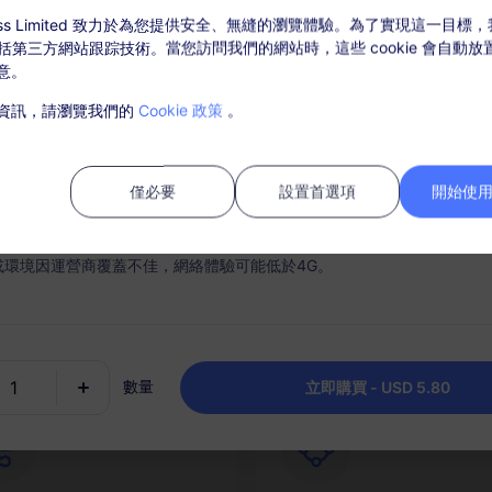
ccess Limited 致力於為您提供安全、無縫的瀏覽體驗。為了實現這一目標
，包括第三方網站跟踪技術。當您訪問我們的網站時，這些 cookie 會自動
意。
套餐詳情
覆蓋地區和網路訊息
資訊，請瀏覽我們的
Cookie 政策
。
活套餐後，在“我的訂單”中充值。
需SIM卡，購買後請在30天內激活，過期未激活套餐將無法使用和退款；
僅必要
設置首選項
開始使用 
內，套餐流量使用完畢，則會停止服務；
時連接
充值選項
或環境因運營商覆蓋不佳，網絡體驗可能低於4G。
手機順利快速地激活您的 eSIM
根據需要輕鬆充值您的數據計
為每個目的地保留一個套餐。
數量
立即購買 - USD 5.80