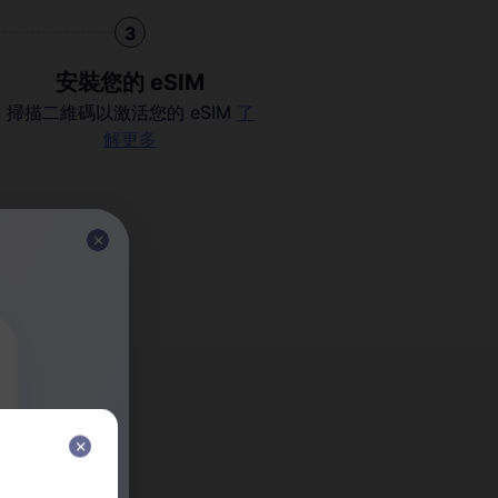
3
安裝您的 eSIM
掃描二維碼以激活您的 eSIM
了
解更多
M？