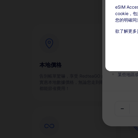
eSIM A
cookie
您的明確同
欲了解更多
充值可用：激
本服務無
在有效期
本地價格
即
某些地區
告別帳單驚嚇，享受 RedteaGO 的
通過
實惠本地數據價格，無論您走到哪裡
都能節省費用！