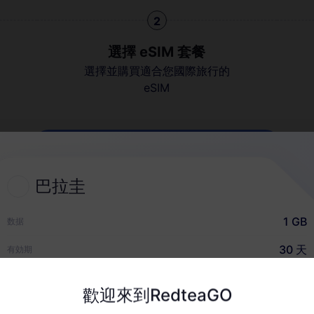
2
選擇 eSIM 套餐
選擇並購買適合您國際旅行的
eSIM
快速指南
巴拉圭
1 GB
数据
30 天
有効期
USD $5.80
价格
什麼選擇 RedteaGO eSI
歡迎來到RedteaGO