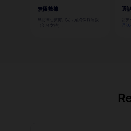
無限數據
通
無需擔心數據用完，始終保持連接
需要
（部分支持）。
通話
R