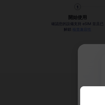
1
開始使用
確認您的設備支持 eSIM 並且已
解鎖
檢查兼容性
為