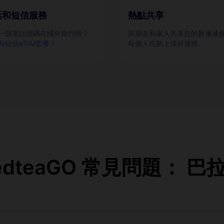
話和短信服務
熱點共享
一個電話號碼在國外旅行時？
與朋友和家人共享您的數據連
和短信eSIM套餐！
每個人在路上保持連接。
edteaGO 常見問題： 巴