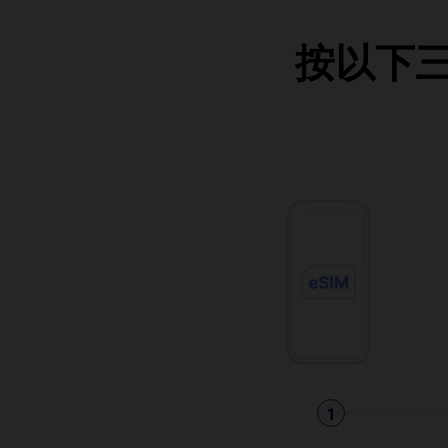
按以下三個
1