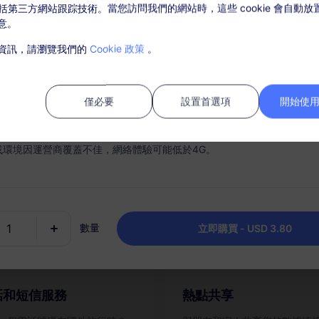
，包括第三方網站跟踪技術。當您訪問我們的網站時，這些 cookie 會自動
意。
套餐詳情
覆蓋地區和網路訊息
資訊，請瀏覽我們的
Cookie 政策
。
活套餐後，在“我的訂單”中充值。
需SIM卡，購買後請在30天內激活，過期未激活套餐將無法使用和退款；
僅必要
設置首選項
開始使用 
時連接
充值選項
內，套餐流量使用完畢，則會停止服務；
手機順利快速地激活您的 eSIM
根據需要輕鬆充值您的數據計
為每個目的地保留一個套餐。
或環境因運營商覆蓋不佳，網絡體驗可能低於4G。
數量
立即購買 - USD 3.80
話和短信服務
熱點共享