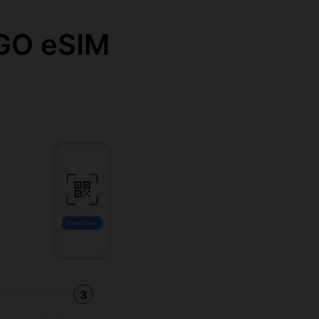
O eSIM
3