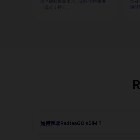
無需擔心數據用完，始終保持連接
需要
（部分支持）。
通話
如何獲取RedteaGO eSIM？