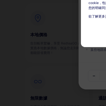
cookie
您的明確同
欲了解更多
充值可用：激
本服務無
本地價格
即
在有效期
告別帳單驚嚇，享受 RedteaGO 的
通過
實惠本地數據價格，無論您走到哪裡
某些地區
都能節省費用！
無限數據
通