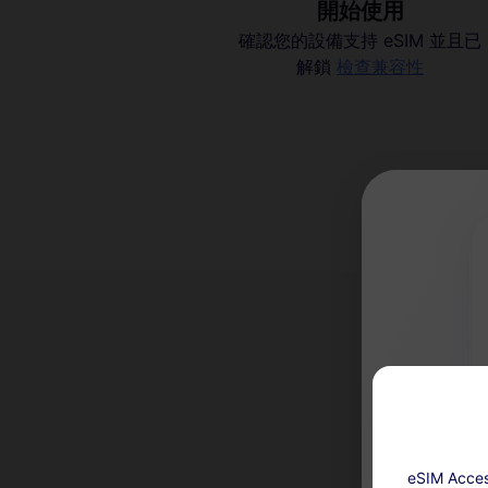
開始使用
確認您的設備支持 eSIM 並且已
解鎖
檢查兼容性
為
eSIM A