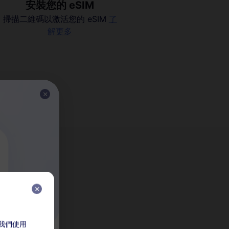
安裝您的 eSIM
掃描二維碼以激活您的 eSIM
了
解更多
M？
，我們使用