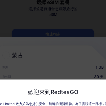
選擇 eSIM 套餐
選擇並購買適合您國際旅行的
eSIM
快速指南
蒙古
1 GB
数据
30 天
有効期
什麼選擇 RedteaGO eSI
USD $3.80
价格
歡迎來到RedteaGO
ccess Limited 致力於為您提供安全、無縫的瀏覽體驗。為了實現這一目標