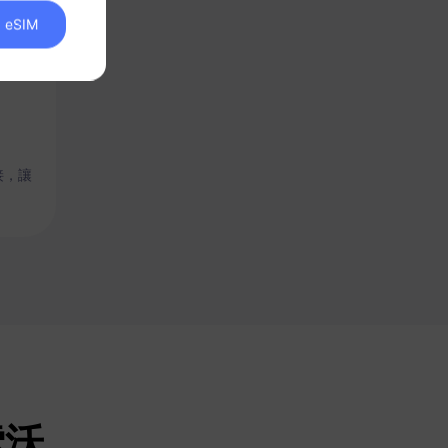
eSIM
接，讓
索沃