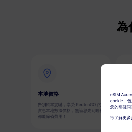
為
本地價格
即
eSIM A
cookie
告別帳單驚嚇，享受 RedteaGO 的
通過
您的明確同
實惠本地數據價格，無論您走到哪裡
都能節省費用！
欲了解更多