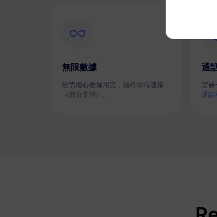
無限數據
通
無需擔心數據用完，始終保持連接
需要
（部分支持）。
通話
R