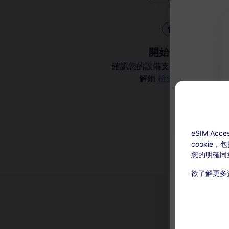
1
開始使用
確認您的設備支持 eSIM 並且已
解鎖
檢查兼容性
eSIM A
cookie
您的明確同
欲了解更多
充值可用：激
本服務無
在有效期