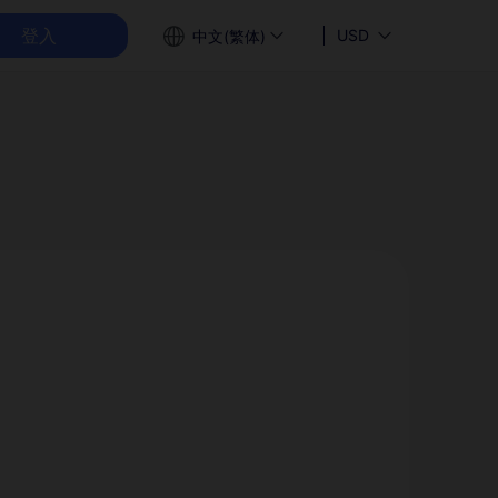
登入
USD
中文(繁体)