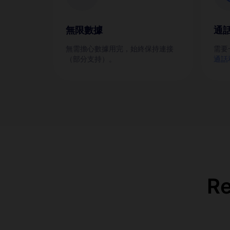
無限數據
通
無需擔心數據用完，始終保持連接
需要
（部分支持）。
通話
R