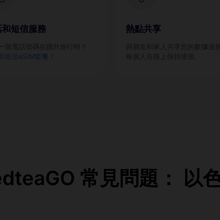
話和短信服務
熱點共享
一個電話號碼在國外旅行時？
與朋友和家人共享您的數據連
和短信eSIM套餐！
每個人在路上保持連接。
edteaGO 常見問題： 以