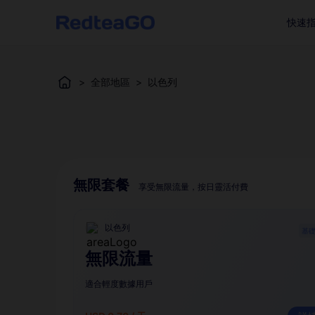
快速
>
全部地區
>
以色列
無限套餐
享受無限流量，按日靈活付費
以色列
基
無限流量
適合輕度數據用戶