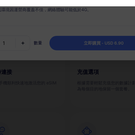
什麼選擇 RedteaGO eSI
或環境因運營商覆蓋不佳，網絡體驗可能低於4G。
數量
立即購買 - USD 6.90
時連接
充值選項
手機順利快速地激活您的 eSIM
根據需要輕鬆充值您的數據計
為每個目的地保留一個套餐。