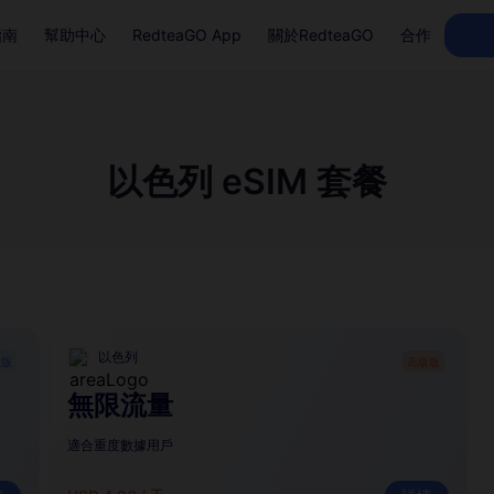
指南
幫助中心
RedteaGO App
關於RedteaGO
合作
以色列 eSIM 套餐
以色列
礎版
高級版
無限流量
適合重度數據用戶