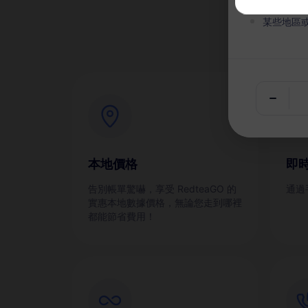
為
某些地區
本地價格
即
告別帳單驚嚇，享受 RedteaGO 的
通過
實惠本地數據價格，無論您走到哪裡
都能節省費用！